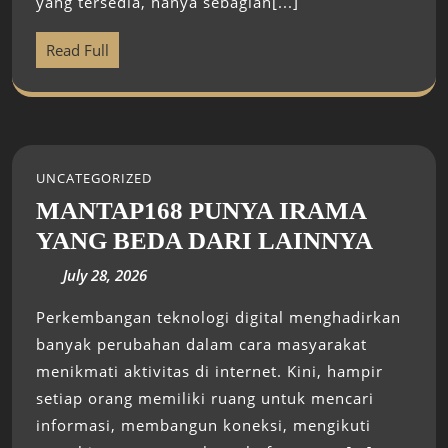
yang tersedia, hanya sebagian[...]
Read Full
UNCATEGORIZED
MANTAP168 PUNYA IRAMA
YANG BEDA DARI LAINNYA
July 28, 2026
Perkembangan teknologi digital menghadirkan
banyak perubahan dalam cara masyarakat
menikmati aktivitas di internet. Kini, hampir
setiap orang memiliki ruang untuk mencari
informasi, membangun koneksi, mengikuti