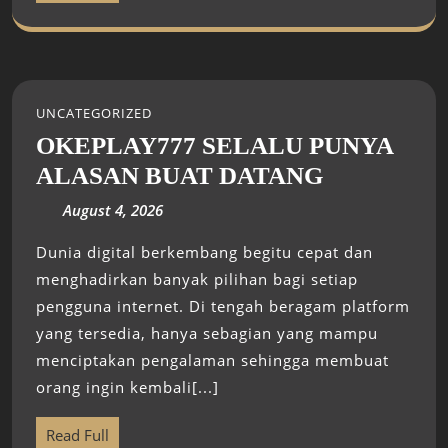
UNCATEGORIZED
OKEPLAY777 SELALU PUNYA
ALASAN BUAT DATANG
August 4, 2026
Dunia digital berkembang begitu cepat dan
menghadirkan banyak pilihan bagi setiap
pengguna internet. Di tengah beragam platform
yang tersedia, hanya sebagian yang mampu
menciptakan pengalaman sehingga membuat
orang ingin kembali[...]
Read Full