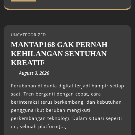
UNCATEGORIZED
MANTAP168 GAK PERNAH
KEHILANGAN SENTUHAN
KREATIF
August 3, 2026
Perubahan di dunia digital terjadi hampir setiap
saat. Tren berganti dengan cepat, cara
berinteraksi terus berkembang, dan kebutuhan
pengguna ikut berubah mengikuti
perkembangan teknologi. Dalam situasi seperti
ini, sebuah platform[...]