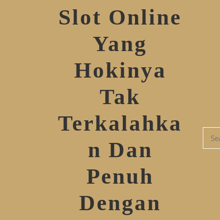
Slot Online
Yang
Hokinya
Tak
Terkalahka
n Dan
Penuh
Dengan