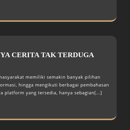
YA CERITA TAK TERDUGA
formasi, hingga mengikuti berbagai pembahasan
 platform yang tersedia, hanya sebagian[...]