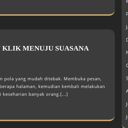
 KLIK MENUJU SUASANA
beberapa halaman, kemudian kembali melakukan
 keseharian banyak orang.[...]