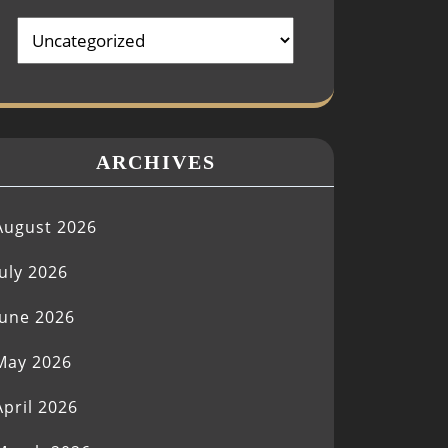
ARCHIVES
August 2026
July 2026
June 2026
May 2026
April 2026