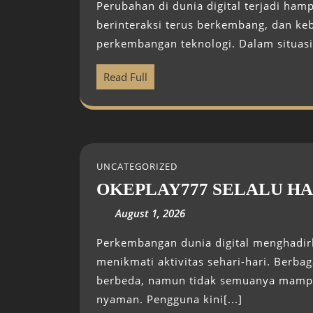
Perubahan di dunia digital terjadi hampir setiap saat. Tren berganti dengan cepat, cara
berinteraksi terus berkembang, dan k
perkembangan teknologi. Dalam situasi s
Read Full
UNCATEGORIZED
OKEPLAY777 SELALU H
August 1, 2026
Perkembangan dunia digital menghadirkan banyak perubahan dalam cara masyarakat
menikmati aktivitas sehari-hari. Berb
berbeda, namun tidak semuanya mamp
nyaman. Pengguna kini[...]