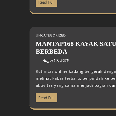
Read Full
UNCATEGORIZED
MANTAP168 KAYAK SATU
BERBEDA
August 7, 2026
Rutinitas online kadang bergerak dengan pola yang mudah ditebak. Membuka pesan,
melihat kabar terbaru, berpindah ke 
aktivitas yang sama menjadi bagian dari
Read Full