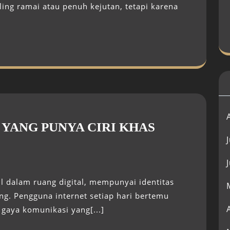
ling ramai atau penuh kejutan, tetapi karena
 YANG PUNYA CIRI KHAS
ng. Pengguna internet setiap hari bertemu
 gaya komunikasi yang[...]