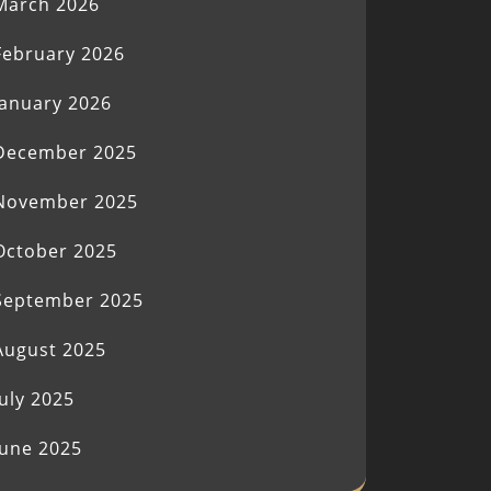
March 2026
February 2026
January 2026
December 2025
November 2025
October 2025
September 2025
August 2025
July 2025
June 2025