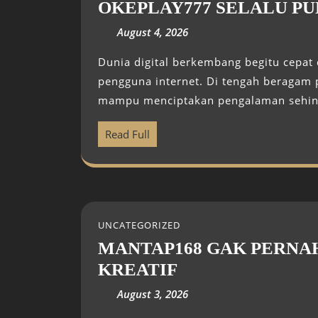
OKEPLAY777 SELALU PU
August 4, 2026
Dunia digital berkembang begitu cepat dan menghadirkan banyak pilihan bagi setiap
pengguna internet. Di tengah beragam 
mampu menciptakan pengalaman sehing
Read Full
UNCATEGORIZED
MANTAP168 GAK PERNA
KREATIF
August 3, 2026