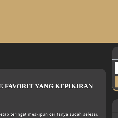
E FAVORIT YANG KEPIKIRAN