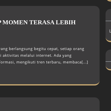
AP MOMEN TERASA LEBIH
aktivitas melalui internet. Ada yang
rmasi, mengikuti tren terbaru, membaca[...]