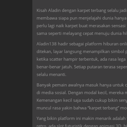
Kisah Aladin dengan karpet terbang selalu jad
membawa siapa pun menjelajahi dunia hanya de
perlu lagi naik karpet buat merasakan sensasi
sama seperti melayang cepat menuju dunia hi
Aladin138 hadir sebagai platform hiburan on
ditekan, layar langsung menampilkan simbol
ketika scatter hampir terbentuk, ada rasa lega 
benar-benar jatuh. Setiap putaran terasa sepe
selalu menanti.
Banyak pemain awalnya masuk hanya untuk cob
di media sosial. Dengan modal kecil, mereka m
Kemenangan kecil saja sudah cukup bikin senyum
muncul rasa yakin bahwa “karpet terbang” 
Yang bikin platform ini makin menarik adalah 
retro, ada slot futuristik dengan animasi 3D, 