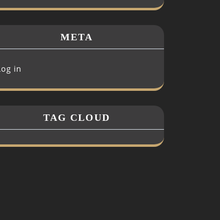
META
Log in
TAG CLOUD