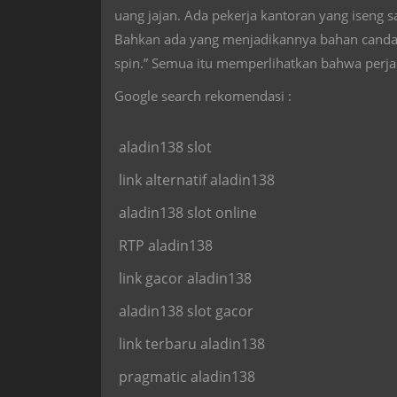
uang jajan. Ada pekerja kantoran yang iseng sa
Bahkan ada yang menjadikannya bahan candaan
spin.” Semua itu memperlihatkan bahwa perjal
Google search rekomendasi :
aladin138 slot
link alternatif aladin138
aladin138 slot online
RTP aladin138
link gacor aladin138
aladin138 slot gacor
link terbaru aladin138
pragmatic aladin138