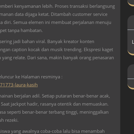
 memberi kenyamanan lebih. Proses transaksi berlangsung
anan data dijaga ketat. Ditambah customer service
aya diri. Semua elemen ini membuat perjalanan menuju
arpet tanpa hambatan.
ing jadi bahan viral. Banyak kreator konten
an caption kocak dan musik trending. Ekspresi kaget
 yang relate. Dari sana, makin banyak orang penasaran
eluncur ke Halaman resminya :
71773-laura-kasih
nan berjalan adil. Setiap putaran benar-benar acak,
aat jackpot hadir, rasanya otentik dan memuaskan.
asa seperti benar-benar terbang tinggi, meninggalkan
h rezeki.
siswa yang awalnya coba-coba lalu bisa menambah