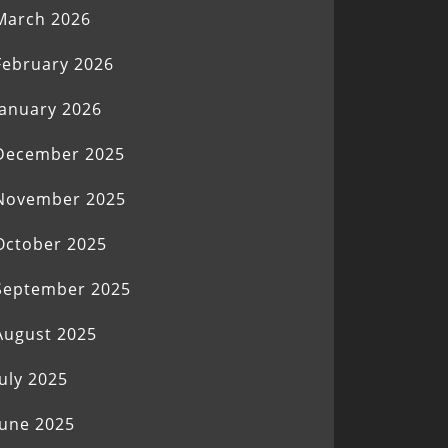
March 2026
February 2026
January 2026
December 2025
November 2025
October 2025
September 2025
August 2025
July 2025
June 2025