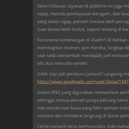
Selain hiburan, layanan di platform ini juga
cepat, metode pembayaran beragam, dan keam
yang selalu sigap, pemain merasa lebih perc
cuan terasa lebih mulus, seperti terbang di k
Fenomena kemenangan di Aladin138 bahkan ser
membagikan momen spin mereka, lengkap deng
saat saldo bertambah mendadak jadi tontonan
lalu ikut mencoba sendiri.
Udah siap jadi pemburu jackpot? Langsung m
https://www.goodreads.com/user/show/1941
Sistem RNG yang digunakan memastikan permai
sehingga semua pemain punya peluang sama. S
Ada sensasi luar biasa yang bikin pemain mer
rutinitas dan mendarat langsung di dunia penu
Cerita menarik terus bermunculan. Ada maha