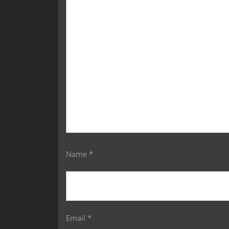
Name
*
Email
*