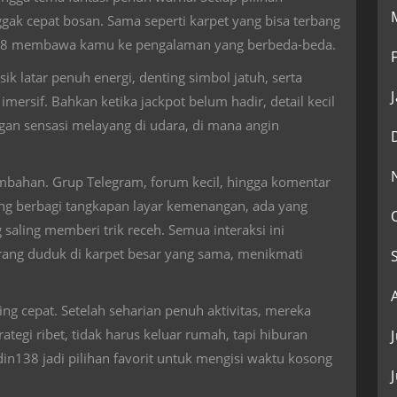
k cepat bosan. Sama seperti karpet yang bisa terbang
din138 membawa kamu ke pengalaman yang berbeda-beda.
ik latar penuh energi, denting simbol jatuh, serta
rsif. Bahkan ketika jackpot belum hadir, detail kecil
gan sensasi melayang di udara, di mana angin
bahan. Grup Telegram, forum kecil, hingga komentar
ang berbagi tangkapan layar kemenangan, ada yang
 saling memberi trik receh. Semua interaksi ini
ang duduk di karpet besar yang sama, menikmati
ing cepat. Setelah seharian penuh aktivitas, mereka
ategi ribet, tidak harus keluar rumah, tapi hiburan
adin138 jadi pilihan favorit untuk mengisi waktu kosong