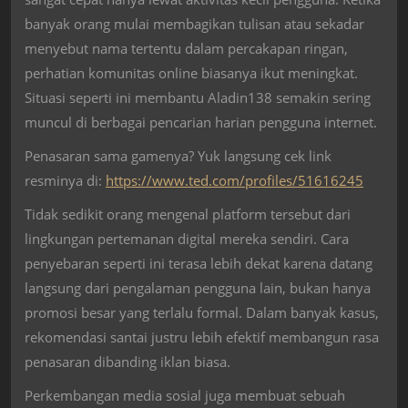
banyak orang mulai membagikan tulisan atau sekadar
menyebut nama tertentu dalam percakapan ringan,
perhatian komunitas online biasanya ikut meningkat.
Situasi seperti ini membantu Aladin138 semakin sering
muncul di berbagai pencarian harian pengguna internet.
Penasaran sama gamenya? Yuk langsung cek link
resminya di:
https://www.ted.com/profiles/51616245
Tidak sedikit orang mengenal platform tersebut dari
lingkungan pertemanan digital mereka sendiri. Cara
penyebaran seperti ini terasa lebih dekat karena datang
langsung dari pengalaman pengguna lain, bukan hanya
promosi besar yang terlalu formal. Dalam banyak kasus,
rekomendasi santai justru lebih efektif membangun rasa
penasaran dibanding iklan biasa.
Perkembangan media sosial juga membuat sebuah