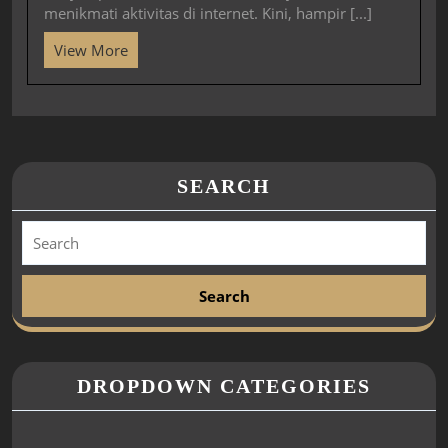
menikmati aktivitas di internet. Kini, hampir [...]
View More
SEARCH
DROPDOWN CATEGORIES