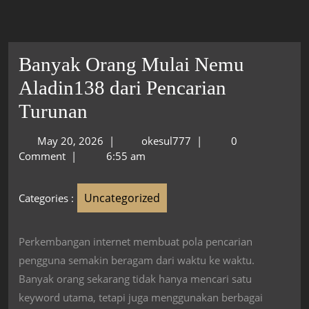
Banyak Orang Mulai Nemu
Aladin138 dari Pencarian
Turunan
May 20, 2026
|
okesul777
|
0
Comment
|
6:55 am
Uncategorized
Categories :
Perkembangan internet membuat pola pencarian
pengguna semakin beragam dari waktu ke waktu.
Banyak orang sekarang tidak hanya mencari satu
keyword utama, tetapi juga menggunakan berbagai