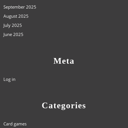
September 2025
August 2025
July 2025
June 2025
Meta
Log in
Categories
Card games