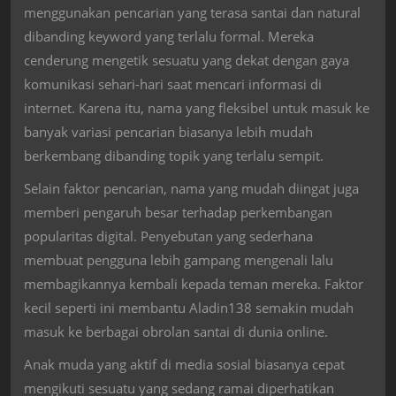
menggunakan pencarian yang terasa santai dan natural
dibanding keyword yang terlalu formal. Mereka
cenderung mengetik sesuatu yang dekat dengan gaya
komunikasi sehari-hari saat mencari informasi di
internet. Karena itu, nama yang fleksibel untuk masuk ke
banyak variasi pencarian biasanya lebih mudah
berkembang dibanding topik yang terlalu sempit.
Selain faktor pencarian, nama yang mudah diingat juga
memberi pengaruh besar terhadap perkembangan
popularitas digital. Penyebutan yang sederhana
membuat pengguna lebih gampang mengenali lalu
membagikannya kembali kepada teman mereka. Faktor
kecil seperti ini membantu Aladin138 semakin mudah
masuk ke berbagai obrolan santai di dunia online.
Anak muda yang aktif di media sosial biasanya cepat
mengikuti sesuatu yang sedang ramai diperhatikan