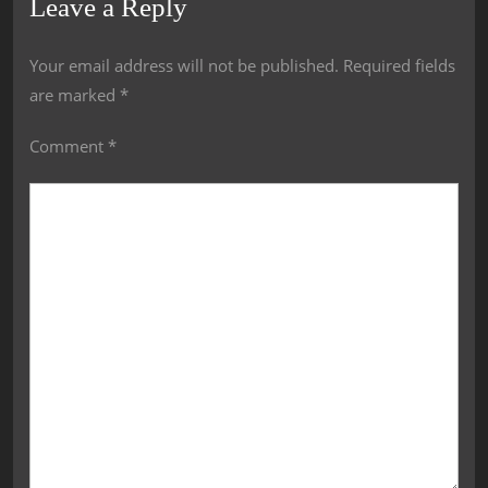
Leave a Reply
Your email address will not be published.
Required fields
are marked
*
Comment
*