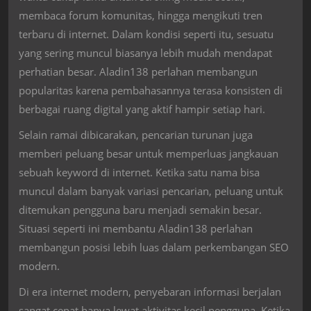
membaca forum komunitas, hingga mengikuti tren
terbaru di internet. Dalam kondisi seperti itu, sesuatu
yang sering muncul biasanya lebih mudah mendapat
perhatian besar. Aladin138 perlahan membangun
popularitas karena pembahasannya terasa konsisten di
berbagai ruang digital yang aktif hampir setiap hari.
Selain ramai dibicarakan, pencarian turunan juga
memberi peluang besar untuk memperluas jangkauan
sebuah keyword di internet. Ketika satu nama bisa
muncul dalam banyak variasi pencarian, peluang untuk
ditemukan pengguna baru menjadi semakin besar.
Situasi seperti ini membantu Aladin138 perlahan
membangun posisi lebih luas dalam perkembangan SEO
modern.
Di era internet modern, penyebaran informasi berjalan
sangat cepat hanya lewat aktivitas kecil pengguna. Ketika