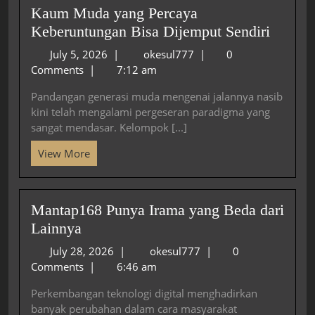
Kaum Muda yang Percaya
Keberuntungan Bisa Dijemput Sendiri
July 5, 2026
|
okesul777
|
0
Comments
|
7:12 am
Pandangan generasi muda mengenai jalannya nasib
kini telah mengalami pergeseran paradigma yang
sangat mendasar. Kelompok [...]
View More
Mantap168 Punya Irama yang Beda dari
Lainnya
July 28, 2026
|
okesul777
|
0
Comments
|
6:46 am
Perkembangan teknologi digital menghadirkan
banyak perubahan dalam cara masyarakat