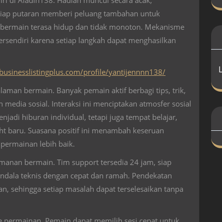
i di Aladin138. Hadiah muncul secara acak,
iap putaran memberi peluang tambahan untuk
bermain terasa hidup dan tidak monoton. Mekanisme
rsendiri karena setiap langkah dapat menghasilkan
/businesslistingplus.com/profile/yantijennnn138/
an bermain. Banyak pemain aktif berbagi tips, trik,
edia sosial. Interaksi ini menciptakan atmosfer sosial
jadi hiburan individual, tetapi juga tempat belajar,
t baru. Suasana positif ini menambah keseruan
ermainan lebih baik.
anan bermain. Tim support tersedia 24 jam, siap
dala teknis dengan cepat dan ramah. Pendekatan
, sehingga setiap masalah dapat terselesaikan tanpa
e permainan. Pemain dapat memilih sesi cepat untuk