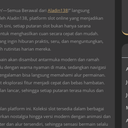
uan’—Semua Berawal dari
Aladin138
!” langsung
eh Aladin138, platform slot online yang menjadikan
Di sini, setiap putaran slot bukan hanya sarana
 untuk menghasilkan cuan secara cepat dan mudah.
ang ingin hiburan praktis, seru, dan menguntungkan,
 rutinitas harian mereka.
main akan disambut antarmuka modern dan ramah
adu dengan warna nyaman di mata, sedangkan navigasi
rpengalaman bisa langsung memahami alur permainan.
eksplorasi fitur menjadi cepat dan bebas hambatan.
lan lancar, sehingga setiap putaran terasa mulus dan
an platform ini. Koleksi slot tersedia dalam berbagai
irkan nostalgia hingga versi modern dengan animasi dan
er dan alur tersendiri, sehingga sensasi bermain selalu