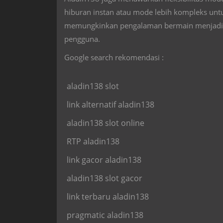
hiburan instan atau mode lebih kompleks untuk 
memungkinkan pengalaman bermain menjadi le
pengguna.
Google search rekomendasi :
aladin138 slot
link alternatif aladin138
aladin138 slot online
RTP aladin138
link gacor aladin138
aladin138 slot gacor
link terbaru aladin138
pragmatic aladin138