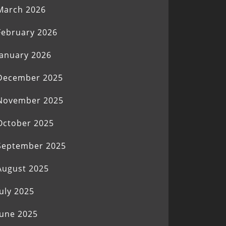
March 2026
February 2026
January 2026
December 2025
November 2025
October 2025
September 2025
August 2025
July 2025
June 2025