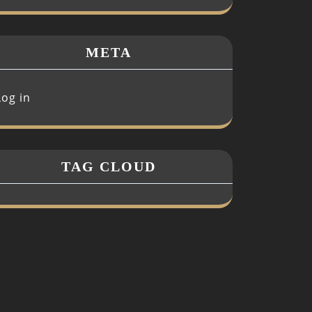
META
Log in
TAG CLOUD