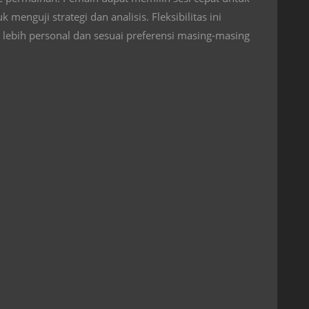
menguji strategi dan analisis. Fleksibilitas ini
bih personal dan sesuai preferensi masing-masing