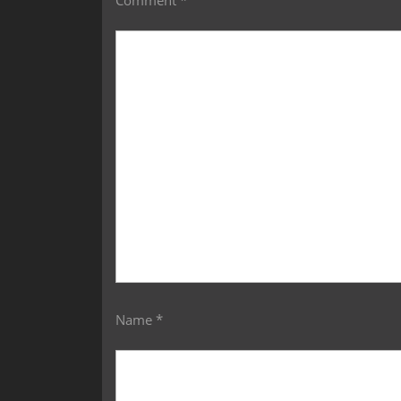
Comment
*
Name
*