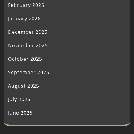
February 2026
January 2026
December 2025
November 2025
October 2025
September 2025
August 2025
July 2025
June 2025