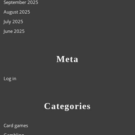
September 2025
August 2025
July 2025
June 2025
Meta
Log in
Categories
Card games