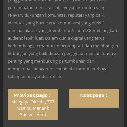
pemanfaatan media sosial, penyajian konten yang
relevan, dukungan komunitas, reputasi yang baik,
identitas yang kuat, serta komunikasi yang efektif
menjadi alasan yang membantu Aladin138 menjangkau
audiens lebih luas. Dalam dunia digital yang terus
berkembang, kemampuan beradaptasi dan membangun
hubungan yang baik dengan pengguna menjadi fondasi
penting yang mendukung pertumbuhan dan
memperluas pengaruh sebuah platform di berbagai
kalangan masyarakat online.
Previous page
Next page
Mengapa Okeplay777
kaasino casino
Mampu Menarik
Audiens Baru