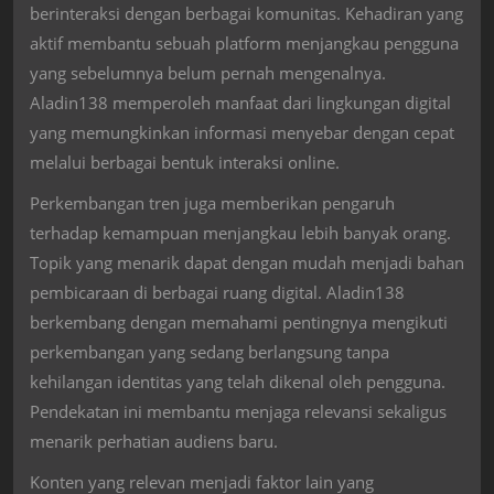
berinteraksi dengan berbagai komunitas. Kehadiran yang
aktif membantu sebuah platform menjangkau pengguna
yang sebelumnya belum pernah mengenalnya.
Aladin138 memperoleh manfaat dari lingkungan digital
yang memungkinkan informasi menyebar dengan cepat
melalui berbagai bentuk interaksi online.
Perkembangan tren juga memberikan pengaruh
terhadap kemampuan menjangkau lebih banyak orang.
Topik yang menarik dapat dengan mudah menjadi bahan
pembicaraan di berbagai ruang digital. Aladin138
berkembang dengan memahami pentingnya mengikuti
perkembangan yang sedang berlangsung tanpa
kehilangan identitas yang telah dikenal oleh pengguna.
Pendekatan ini membantu menjaga relevansi sekaligus
menarik perhatian audiens baru.
Konten yang relevan menjadi faktor lain yang