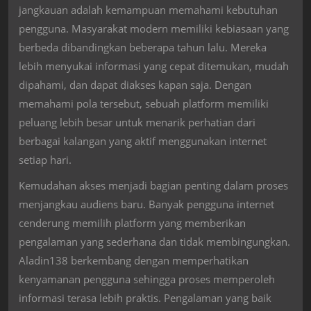
jangkauan adalah kemampuan memahami kebutuhan
pengguna. Masyarakat modern memiliki kebiasaan yang
berbeda dibandingkan beberapa tahun lalu. Mereka
lebih menyukai informasi yang cepat ditemukan, mudah
dipahami, dan dapat diakses kapan saja. Dengan
memahami pola tersebut, sebuah platform memiliki
peluang lebih besar untuk menarik perhatian dari
berbagai kalangan yang aktif menggunakan internet
setiap hari.
Kemudahan akses menjadi bagian penting dalam proses
menjangkau audiens baru. Banyak pengguna internet
cenderung memilih platform yang memberikan
pengalaman yang sederhana dan tidak membingungkan.
Aladin138 berkembang dengan memperhatikan
kenyamanan pengguna sehingga proses memperoleh
informasi terasa lebih praktis. Pengalaman yang baik