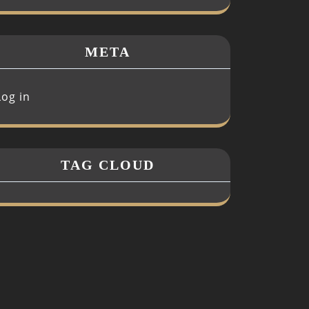
META
Log in
TAG CLOUD