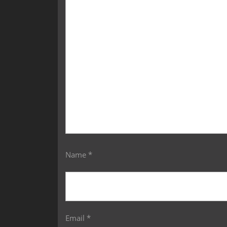
Name
*
Email
*