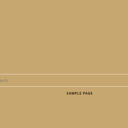
SAMPLE PAGE