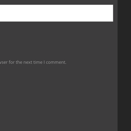
wser for the next time I comment.