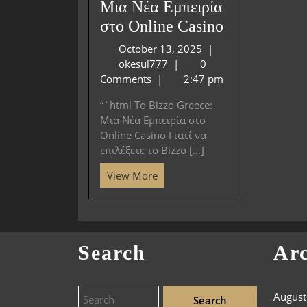
Μια Νέα Εμπειρία
στο Online Casino
October 13, 2025
|
okesul777
|
0
Comments
|
2:47 pm
“`html Το Bizzo Greece:
Μια Νέα Εμπειρία στο
Online Casino Γιατί να
επιλέξετε το Bizzo [...]
View More
Search
Arc
August