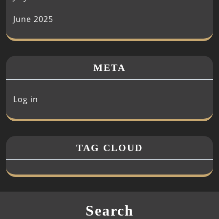
June 2025
META
Log in
TAG CLOUD
Search