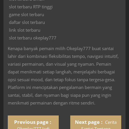
slot terbaru RTP tinggi
game slot terbaru
daftar slot terbaru
link slot terbaru
slot terbaru okeplay777
Kenapa banyak pemain milih Okeplay777 buat santai
lahir dari kombinasi fleksibilitas tempo, navigasi intuitif,
variasi permainan, dan visual yang nyaman. Pemain
dapat menikmati setiap langkah, menjelajahi berbagai
opsi sesuai mood, dan tetap fokus tanpa tergesa-gesa.
Platform ini menciptakan pengalaman bermain yang
santai, stabil, dan nyaman bagi siapa pun yang ingin
menikmati permainan dengan ritme sendiri.
Previous page
Next page
Cerita
Okeplay777 Jadi
Santai Tentang