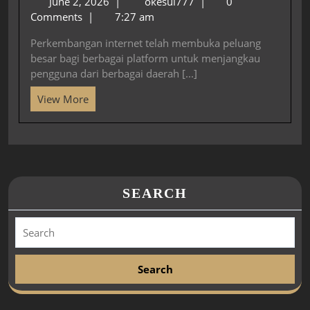
June 2, 2026
|
okesul777
|
0
Comments
|
7:27 am
Perkembangan internet telah membuka peluang
besar bagi berbagai platform untuk menjangkau
pengguna dari berbagai daerah [...]
View More
SEARCH