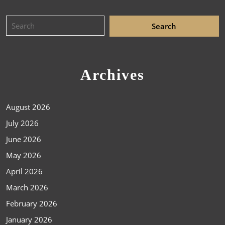
Archives
August 2026
July 2026
June 2026
May 2026
April 2026
March 2026
February 2026
January 2026