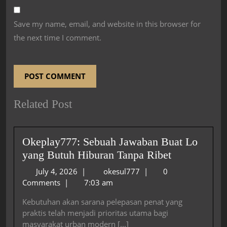
Save my name, email, and website in this browser for
the next time I comment.
Related Post
Okeplay777: Sebuah Jawaban Buat Lo
yang Butuh Hiburan Tanpa Ribet
July 4, 2026
|
okesul777
|
0
Comments
|
7:03 am
Kebutuhan akan sarana pelepasan penat yang
praktis telah menjadi prioritas utama bagi
masyarakat urban modern [...]