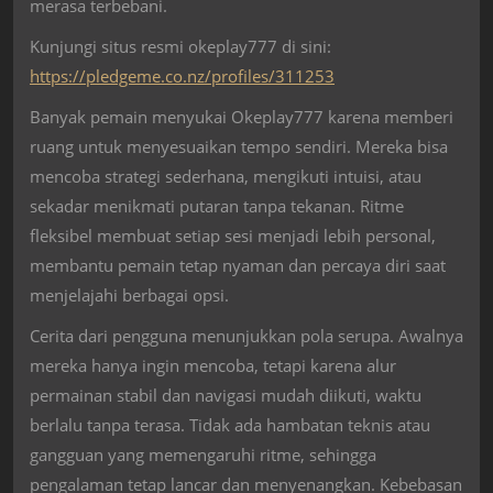
merasa terbebani.
Kunjungi situs resmi okeplay777 di sini:
https://pledgeme.co.nz/profiles/311253
Banyak pemain menyukai Okeplay777 karena memberi
ruang untuk menyesuaikan tempo sendiri. Mereka bisa
mencoba strategi sederhana, mengikuti intuisi, atau
sekadar menikmati putaran tanpa tekanan. Ritme
fleksibel membuat setiap sesi menjadi lebih personal,
membantu pemain tetap nyaman dan percaya diri saat
menjelajahi berbagai opsi.
Cerita dari pengguna menunjukkan pola serupa. Awalnya
mereka hanya ingin mencoba, tetapi karena alur
permainan stabil dan navigasi mudah diikuti, waktu
berlalu tanpa terasa. Tidak ada hambatan teknis atau
gangguan yang memengaruhi ritme, sehingga
pengalaman tetap lancar dan menyenangkan. Kebebasan