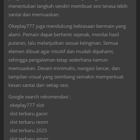
menentukan langkah sendiri membuat sesi terasa lebih
santai dan memuaskan.
Okeplay777 juga mendukung kebiasaan bermain yang
alami. Pemain dapat berhenti sejenak, menilai hasil
putaran, lalu melanjutkan sesuai keinginan. Semua
elemen dibuat agar intuitif dan mudah dipahami,
sehingga pengalaman tetap sederhana namun
memuaskan. Desain minimalis, navigasi lancar, dan
tampilan visual yang seimbang semakin memperkuat
kesan santai dari setiap sesi.
Google search rekomendasi :
okeplay777 slot
slot terbaru gacor
slot terbaru resmi
slot terbaru 2025
slot terbaru aman