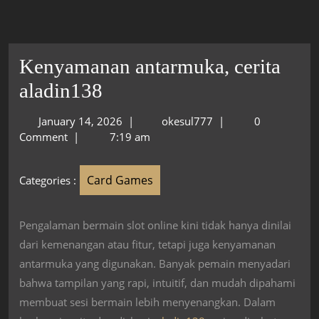
Kenyamanan antarmuka, cerita
aladin138
January 14, 2026
|
okesul777
|
0
Comment
|
7:19 am
Card Games
Categories :
Pengalaman bermain slot online kini tidak hanya dinilai
dari kemenangan atau fitur, tetapi juga kenyamanan
antarmuka yang digunakan. Banyak pemain menyadari
bahwa tampilan yang rapi, intuitif, dan mudah dipahami
membuat sesi bermain lebih menyenangkan. Dalam