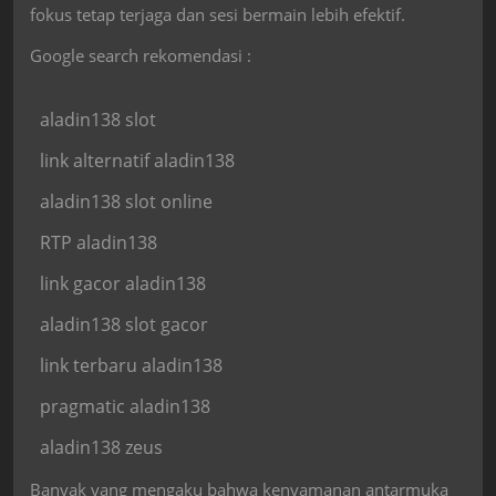
fokus tetap terjaga dan sesi bermain lebih efektif.
Google search rekomendasi :
aladin138 slot
link alternatif aladin138
aladin138 slot online
RTP aladin138
link gacor aladin138
aladin138 slot gacor
link terbaru aladin138
pragmatic aladin138
aladin138 zeus
Banyak yang mengaku bahwa kenyamanan antarmuka