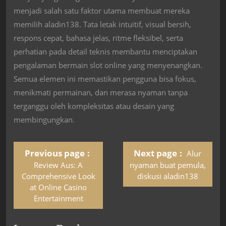
menjadi salah satu faktor utama membuat mereka
memilih aladin138. Tata letak intuitif, visual bersih,
respons cepat, bahasa jelas, ritme fleksibel, serta
perhatian pada detail teknis membantu menciptakan
pengalaman bermain slot online yang menyenangkan.
Semua elemen ini memastikan pengguna bisa fokus,
menikmati permainan, dan merasa nyaman tanpa
terganggu oleh kompleksitas atau desain yang
membingungkan.
Previous page
Next page
Alur
Review Aus: A
nyaman buat pemula,
Comprehensive Look
diskusi aladin138
at Online Casino
Entertainment