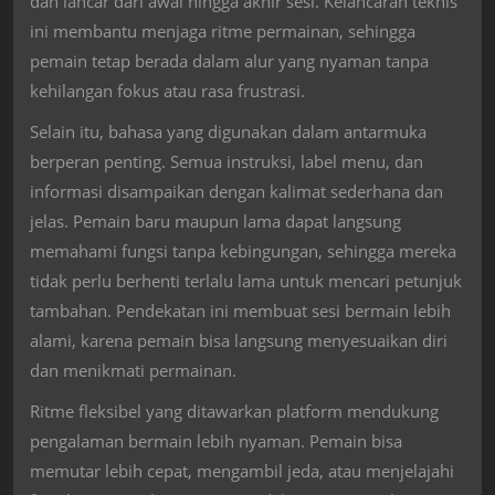
dan lancar dari awal hingga akhir sesi. Kelancaran teknis
ini membantu menjaga ritme permainan, sehingga
pemain tetap berada dalam alur yang nyaman tanpa
kehilangan fokus atau rasa frustrasi.
Selain itu, bahasa yang digunakan dalam antarmuka
berperan penting. Semua instruksi, label menu, dan
informasi disampaikan dengan kalimat sederhana dan
jelas. Pemain baru maupun lama dapat langsung
memahami fungsi tanpa kebingungan, sehingga mereka
tidak perlu berhenti terlalu lama untuk mencari petunjuk
tambahan. Pendekatan ini membuat sesi bermain lebih
alami, karena pemain bisa langsung menyesuaikan diri
dan menikmati permainan.
Ritme fleksibel yang ditawarkan platform mendukung
pengalaman bermain lebih nyaman. Pemain bisa
memutar lebih cepat, mengambil jeda, atau menjelajahi