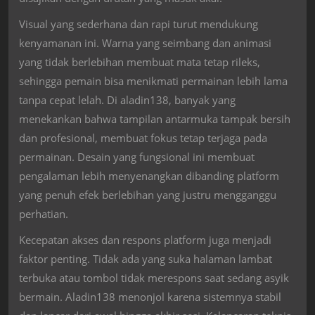
Visual yang sederhana dan rapi turut mendukung
kenyamanan ini. Warna yang seimbang dan animasi
yang tidak berlebihan membuat mata tetap rileks,
sehingga pemain bisa menikmati permainan lebih lama
tanpa cepat lelah. Di aladin138, banyak yang
menekankan bahwa tampilan antarmuka tampak bersih
dan profesional, membuat fokus tetap terjaga pada
permainan. Desain yang fungsional ini membuat
pengalaman lebih menyenangkan dibanding platform
yang penuh efek berlebihan yang justru mengganggu
perhatian.
Kecepatan akses dan respons platform juga menjadi
faktor penting. Tidak ada yang suka halaman lambat
terbuka atau tombol tidak merespons saat sedang asyik
bermain. Aladin138 menonjol karena sistemnya stabil