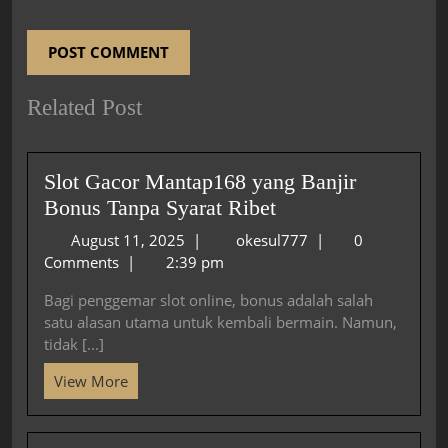
Related Post
Slot Gacor Mantap168 yang Banjir
Bonus Tanpa Syarat Ribet
August 11, 2025
|
okesul777
|
0
Comments
|
2:39 pm
Bagi penggemar slot online, bonus adalah salah
satu alasan utama untuk kembali bermain. Namun,
tidak [...]
View More