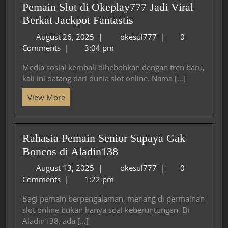
Pemain Slot di Okeplay777 Jadi Viral
Berkat Jackpot Fantastis
August 26, 2025
|
okesul777
|
0
Comments
|
3:04 pm
Media sosial kembali dihebohkan dengan tren baru,
kali ini datang dari dunia slot online. Nama [...]
View More
Rahasia Pemain Senior Supaya Gak
Boncos di Aladin138
August 13, 2025
|
okesul777
|
0
Comments
|
1:22 pm
Bagi pemain berpengalaman, menang di permainan
slot online bukan hanya soal keberuntungan. Di
Aladin138, ada [...]