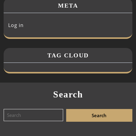
META
Log in
TAG CLOUD
Search