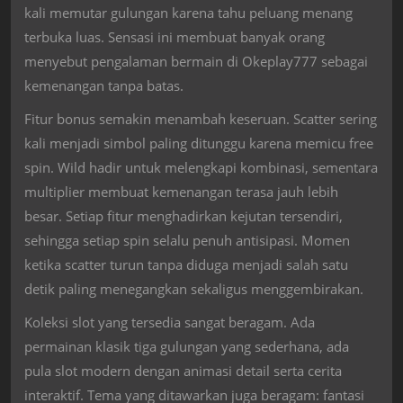
kali memutar gulungan karena tahu peluang menang
terbuka luas. Sensasi ini membuat banyak orang
menyebut pengalaman bermain di Okeplay777 sebagai
kemenangan tanpa batas.
Fitur bonus semakin menambah keseruan. Scatter sering
kali menjadi simbol paling ditunggu karena memicu free
spin. Wild hadir untuk melengkapi kombinasi, sementara
multiplier membuat kemenangan terasa jauh lebih
besar. Setiap fitur menghadirkan kejutan tersendiri,
sehingga setiap spin selalu penuh antisipasi. Momen
ketika scatter turun tanpa diduga menjadi salah satu
detik paling menegangkan sekaligus menggembirakan.
Koleksi slot yang tersedia sangat beragam. Ada
permainan klasik tiga gulungan yang sederhana, ada
pula slot modern dengan animasi detail serta cerita
interaktif. Tema yang ditawarkan juga beragam: fantasi