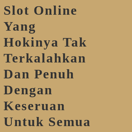
Slot Online
Yang
Hokinya Tak
Terkalahkan
Dan Penuh
Dengan
Keseruan
Untuk Semua