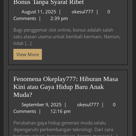
Bonus Tanpa Syarat Ribet
August 11, 2025
|
okesul777
|
0
Comments
|
2:39 pm
Bagi penggemar slot online, bonus adalah salah
satu alasan utama untuk kembali bermain. Namun,
tidak [...]
View More
Fenomena Okeplay777: Hiburan Masa
Kini atau Gaya Hidup Baru Anak
Muda?
September 9, 2025
|
okesul777
|
0
Comments
|
12:16 pm
Perubahan gaya hidup generasi muda selalu
dipengaruhi perkembangan teknologi. Dari cara
berkomunikasi, bersosialisasi, hingga mencari [...]