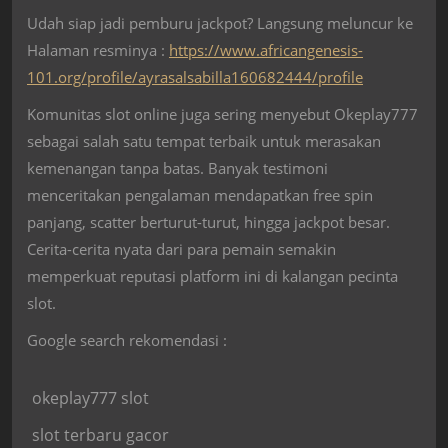
Udah siap jadi pemburu jackpot? Langsung meluncur ke
Halaman resminya :
https://www.africangenesis-
101.org/profile/ayrasalsabilla160682444/profile
Komunitas slot online juga sering menyebut Okeplay777
sebagai salah satu tempat terbaik untuk merasakan
kemenangan tanpa batas. Banyak testimoni
menceritakan pengalaman mendapatkan free spin
panjang, scatter berturut-turut, hingga jackpot besar.
Cerita-cerita nyata dari para pemain semakin
memperkuat reputasi platform ini di kalangan pecinta
slot.
Google search rekomendasi :
okeplay777 slot
slot terbaru gacor