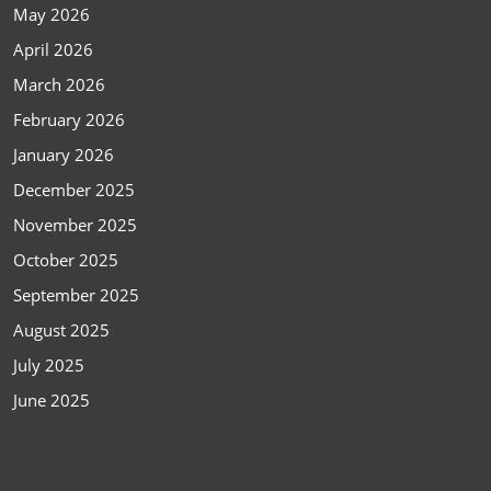
May 2026
April 2026
March 2026
February 2026
January 2026
December 2025
November 2025
October 2025
September 2025
August 2025
July 2025
June 2025