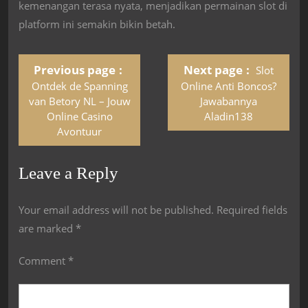
kemenangan terasa nyata, menjadikan permainan slot di
platform ini semakin bikin betah.
Previous page
Next page
Slot
Ontdek de Spanning
Online Anti Boncos?
van Betory NL – Jouw
Jawabannya
Online Casino
Aladin138
Avontuur
Leave a Reply
Your email address will not be published.
Required fields
are marked
*
Comment
*