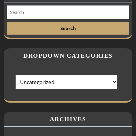
DROPDOWN CATEGORIES
ARCHIVES