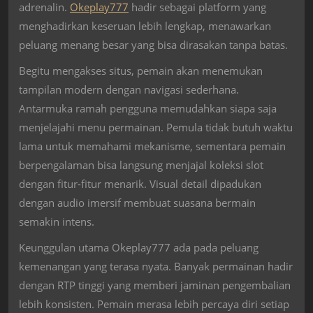
adrenalin.
Okeplay777
hadir sebagai platform yang
menghadirkan keseruan lebih lengkap, menawarkan
peluang menang besar yang bisa dirasakan tanpa batas.
Begitu mengakses situs, pemain akan menemukan
tampilan modern dengan navigasi sederhana.
Antarmuka ramah pengguna memudahkan siapa saja
menjelajahi menu permainan. Pemula tidak butuh waktu
lama untuk memahami mekanisme, sementara pemain
berpengalaman bisa langsung menjajal koleksi slot
dengan fitur-fitur menarik. Visual detail dipadukan
dengan audio imersif membuat suasana bermain
semakin intens.
Keunggulan utama Okeplay777 ada pada peluang
kemenangan yang terasa nyata. Banyak permainan hadir
dengan RTP tinggi yang memberi jaminan pengembalian
lebih konsisten. Pemain merasa lebih percaya diri setiap