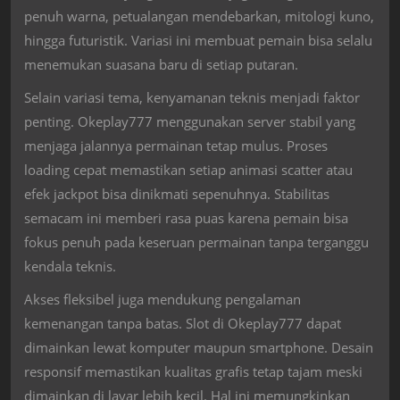
penuh warna, petualangan mendebarkan, mitologi kuno,
hingga futuristik. Variasi ini membuat pemain bisa selalu
menemukan suasana baru di setiap putaran.
Selain variasi tema, kenyamanan teknis menjadi faktor
penting. Okeplay777 menggunakan server stabil yang
menjaga jalannya permainan tetap mulus. Proses
loading cepat memastikan setiap animasi scatter atau
efek jackpot bisa dinikmati sepenuhnya. Stabilitas
semacam ini memberi rasa puas karena pemain bisa
fokus penuh pada keseruan permainan tanpa terganggu
kendala teknis.
Akses fleksibel juga mendukung pengalaman
kemenangan tanpa batas. Slot di Okeplay777 dapat
dimainkan lewat komputer maupun smartphone. Desain
responsif memastikan kualitas grafis tetap tajam meski
dimainkan di layar lebih kecil. Hal ini memungkinkan