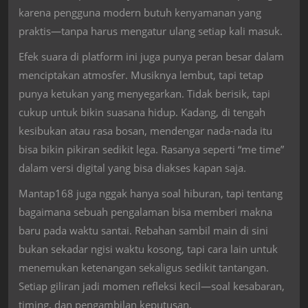
karena pengguna modern butuh kenyamanan yang
praktis—tanpa harus mengatur ulang setiap kali masuk.
Efek suara di platform ini juga punya peran besar dalam
menciptakan atmosfer. Musiknya lembut, tapi tetap
punya ketukan yang menyegarkan. Tidak berisik, tapi
cukup untuk bikin suasana hidup. Kadang, di tengah
kesibukan atau rasa bosan, mendengar nada-nada itu
bisa bikin pikiran sedikit lega. Rasanya seperti “me time”
dalam versi digital yang bisa diakses kapan saja.
Mantap168 juga nggak hanya soal hiburan, tapi tentang
bagaimana sebuah pengalaman bisa memberi makna
baru pada waktu santai. Rebahan sambil main di sini
bukan sekadar ngisi waktu kosong, tapi cara lain untuk
menemukan ketenangan sekaligus sedikit tantangan.
Setiap giliran jadi momen refleksi kecil—soal kesabaran,
timing, dan pengambilan keputusan.