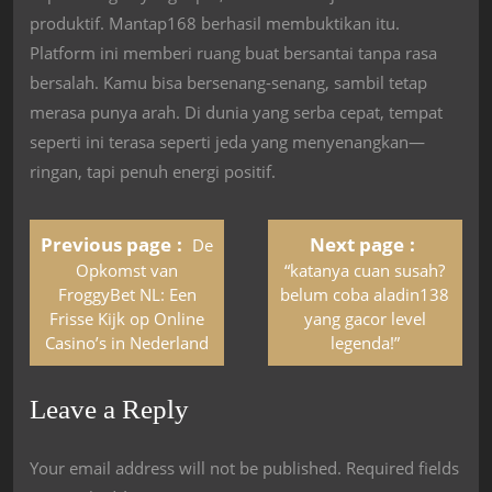
produktif. Mantap168 berhasil membuktikan itu.
Platform ini memberi ruang buat bersantai tanpa rasa
bersalah. Kamu bisa bersenang-senang, sambil tetap
merasa punya arah. Di dunia yang serba cepat, tempat
seperti ini terasa seperti jeda yang menyenangkan—
ringan, tapi penuh energi positif.
Previous page
Next page
De
Opkomst van
“katanya cuan susah?
FroggyBet NL: Een
belum coba aladin138
Frisse Kijk op Online
yang gacor level
Casino’s in Nederland
legenda!”
Leave a Reply
Your email address will not be published.
Required fields