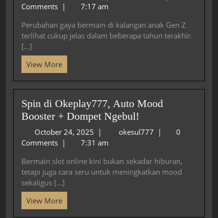
Comments
|
7:17 am
Perubahan gaya bermain di kalangan anak Gen Z
terlihat cukup jelas dalam beberapa tahun terakhir.
[...]
View More
Spin di Okeplay777, Auto Mood
Booster + Dompet Ngebul!
October 24, 2025
|
okesul777
|
0
Comments
|
7:31 am
Bermain slot online kini bukan sekadar hiburan,
tetapi juga cara seru untuk meningkatkan mood
sekaligus [...]
View More