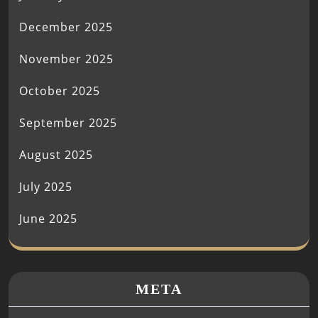
December 2025
November 2025
October 2025
September 2025
August 2025
July 2025
June 2025
META