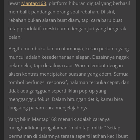
lewat
Mantap168
, platform hiburan digital yang berhasil
membalik pandangan orang soal rebahan. Di sini,
rebahan bukan alasan buat diam, tapi cara baru buat
tetap produktif, meski cuma dengan jari yang bergerak
pelan.
Begitu membuka laman utamanya, kesan pertama yang
muncul adalah kesederhanaan elegan. Desainnya nggak
neko-neko, tapi detailnya rapi. Warna lembut dengan
aksen kontras menciptakan suasana yang adem. Semua
tombol berfungsi responsif, halaman terbuka cepat, dan
tidak ada gangguan seperti iklan pop-up yang
mengganggu fokus. Dalam hitungan detik, kamu bisa
langsung paham cara menjelajahinya.
Yang bikin Mantap168 menarik adalah caranya
menghadirkan pengalaman “main tapi mikir.” Setiap
permainan di dalamnya terasa seperti latihan kecil buat