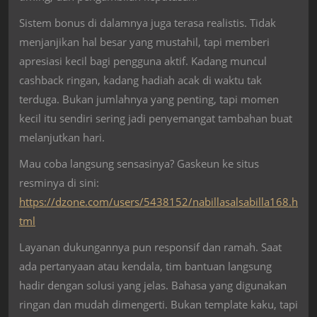
Sistem bonus di dalamnya juga terasa realistis. Tidak
menjanjikan hal besar yang mustahil, tapi memberi
apresiasi kecil bagi pengguna aktif. Kadang muncul
cashback ringan, kadang hadiah acak di waktu tak
terduga. Bukan jumlahnya yang penting, tapi momen
kecil itu sendiri sering jadi penyemangat tambahan buat
melanjutkan hari.
Mau coba langsung sensasinya? Gaskeun ke situs
resminya di sini:
https://dzone.com/users/5438152/nabillasalsabilla168.h
tml
Layanan dukungannya pun responsif dan ramah. Saat
ada pertanyaan atau kendala, tim bantuan langsung
hadir dengan solusi yang jelas. Bahasa yang digunakan
ringan dan mudah dimengerti. Bukan template kaku, tapi