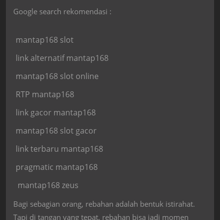
Google search rekomendasi :
mantap168 slot
link alternatif mantap168
mantap168 slot online
RTP mantap168
link gacor mantap168
mantap168 slot gacor
link terbaru mantap168
pragmatic mantap168
mantap168 zeus
Bagi sebagian orang, rebahan adalah bentuk istirahat.
Tapi di tangan yang tepat, rebahan bisa jadi momen