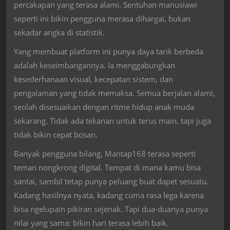
percakapan yang terasa alami. Sentuhan manusiawi
seperti ini bikin pengguna merasa dihargai, bukan
sekadar angka di statistik.
Yang membuat platform ini punya daya tarik berbeda
adalah keseimbangannya. Ia menggabungkan
kesederhanaan visual, kecepatan sistem, dan
pengalaman yang tidak memaksa. Semua berjalan alami,
seolah disesuaikan dengan ritme hidup anak muda
sekarang. Tidak ada tekanan untuk terus main, tapi juga
tidak bikin cepat bosan.
Banyak pengguna bilang, Mantap168 terasa seperti
teman nongkrong digital. Tempat di mana kamu bisa
santai, sambil tetap punya peluang buat dapet sesuatu.
Kadang hasilnya nyata, kadang cuma rasa lega karena
bisa ngelupain pikiran sejenak. Tapi dua-duanya punya
nilai yang sama: bikin hari terasa lebih baik.