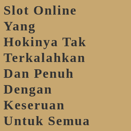
Slot Online
Yang
Hokinya Tak
Terkalahkan
Dan Penuh
Dengan
Keseruan
Untuk Semua