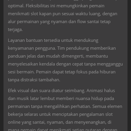
optimal. Fleksibilitas ini memungkinkan pemain
menikmati slot kapan pun sesuai waktu luang, dengan
alur permainan yang nyaman dan flow santai tetap
terjaga.
Layanan bantuan tersedia untuk mendukung
kenyamanan pengguna. Tim pendukung memberikan
panduan jelas dan mudah dimengerti, membantu
menyelesaikan kendala dengan cepat tanpa mengganggu
sesi bermain. Pemain dapat tetap fokus pada hiburan
tanpa distraksi tambahan.
Efek visual dan suara diatur seimbang. Animasi halus
dan musik latar lembut memberi nuansa hidup pada
permainan tanpa mengalihkan perhatian. Semua elemen
bekerja selaras untuk menciptakan pengalaman slot
online yang santai, nyaman, dan menyenangkan, di
mana pemain dapat menikmati setiap putaran dengan