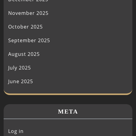
November 2025
October 2025
September 2025
August 2025
July 2025
June 2025
META
Log in