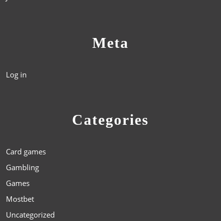
Meta
Log in
Categories
Card games
Gambling
Games
Mostbet
Uncategorized