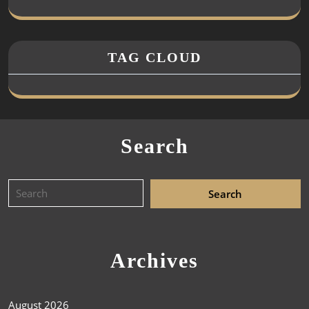
TAG CLOUD
Search
Archives
August 2026