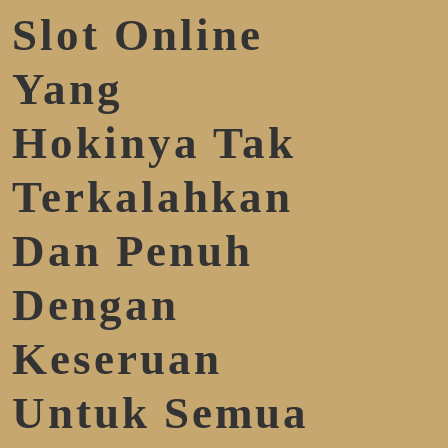
Slot Online
Yang
Hokinya Tak
Terkalahkan
Dan Penuh
Dengan
Keseruan
Untuk Semua