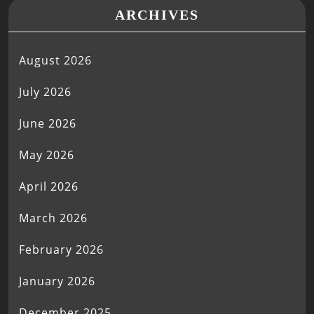
ARCHIVES
August 2026
July 2026
June 2026
May 2026
April 2026
March 2026
February 2026
January 2026
December 2025