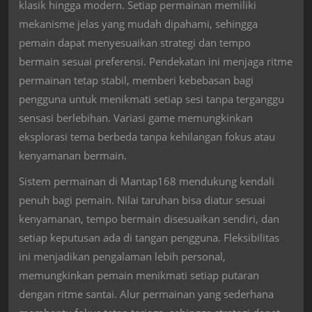
klasik hingga modern. Setiap permainan memiliki
mekanisme jelas yang mudah dipahami, sehingga
pemain dapat menyesuaikan strategi dan tempo
bermain sesuai preferensi. Pendekatan ini menjaga ritme
permainan tetap stabil, memberi kebebasan bagi
pengguna untuk menikmati setiap sesi tanpa terganggu
sensasi berlebihan. Variasi game memungkinkan
eksplorasi tema berbeda tanpa kehilangan fokus atau
kenyamanan bermain.
Sistem permainan di Mantap168 mendukung kendali
penuh bagi pemain. Nilai taruhan bisa diatur sesuai
kenyamanan, tempo bermain disesuaikan sendiri, dan
setiap keputusan ada di tangan pengguna. Fleksibilitas
ini menjadikan pengalaman lebih personal,
memungkinkan pemain menikmati setiap putaran
dengan ritme santai. Alur permainan yang sederhana