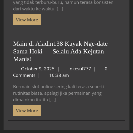
yang tidak terburu-buru, namun terasa konsisten
dari waktu ke waktu. [...]
View More
Main di Aladin138 Kayak Nge-date
Sama Hoki — Selalu Ada Kejutan
Manis!
October 9, 2025
|
okesul777
|
0
Comments
|
10:38 am
Bermain slot online sering kali terasa seperti
rutinitas biasa, apalagi jika permainan yang
dimainkan itu-itu [...]
View More