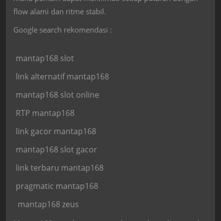
flow alami dan ritme stabil.
Google search rekomendasi :
mantap168 slot
link alternatif mantap168
mantap168 slot online
RTP mantap168
link gacor mantap168
mantap168 slot gacor
link terbaru mantap168
pragmatic mantap168
mantap168 zeus