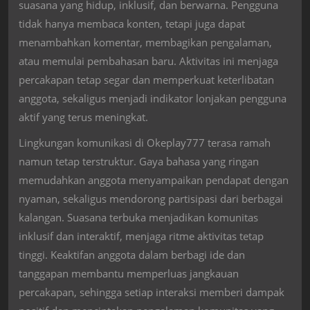
suasana yang hidup, inklusif, dan berwarna. Pengguna
tidak hanya membaca konten, tetapi juga dapat
menambahkan komentar, membagikan pengalaman,
atau memulai pembahasan baru. Aktivitas ini menjaga
percakapan tetap segar dan memperkuat keterlibatan
anggota, sekaligus menjadi indikator lonjakan pengguna
aktif yang terus meningkat.
Lingkungan komunikasi di Okeplay777 terasa ramah
namun tetap terstruktur. Gaya bahasa yang ringan
memudahkan anggota menyampaikan pendapat dengan
nyaman, sekaligus mendorong partisipasi dari berbagai
kalangan. Suasana terbuka menjadikan komunitas
inklusif dan interaktif, menjaga ritme aktivitas tetap
tinggi. Keaktifan anggota dalam berbagi ide dan
tanggapan membantu memperluas jangkauan
percakapan, sehingga setiap interaksi memberi dampak