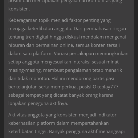
positif dan menciptakan pengalaman komunitas yang
konsisten.
Keberagaman topik menjadi faktor penting yang
menjaga keterlibatan anggota. Dari pembahasan ringan
tentang tren digital hingga diskusi mendalam mengenai
hiburan dan permainan online, semua konten tersaji
dalam satu platform. Variasi percakapan memungkinkan
setiap anggota menyesuaikan interaksi sesuai minat
masing-masing, membuat pengalaman tetap menarik
dan tidak monoton. Hal ini mendorong partisipasi
berkelanjutan serta memperkuat posisi Okeplay777
sebagai tempat yang dicatat banyak orang karena
lonjakan pengguna aktifnya.
Aktivitas anggota yang konsisten menjadi indikator
keberhasilan platform dalam mempertahankan
keterlibatan tinggi. Banyak pengguna aktif menanggapi