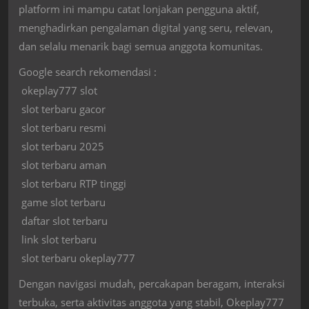
platform ini mampu catat lonjakan pengguna aktif,
menghadirkan pengalaman digital yang seru, relevan,
dan selalu menarik bagi semua anggota komunitas.
Google search rekomendasi :
okeplay777 slot
slot terbaru gacor
slot terbaru resmi
slot terbaru 2025
slot terbaru aman
slot terbaru RTP tinggi
game slot terbaru
daftar slot terbaru
link slot terbaru
slot terbaru okeplay777
Dengan navigasi mudah, percakapan beragam, interaksi
terbuka, serta aktivitas anggota yang stabil, Okeplay777