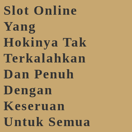
Slot Online
Yang
Hokinya Tak
Terkalahkan
Dan Penuh
Dengan
Keseruan
Untuk Semua