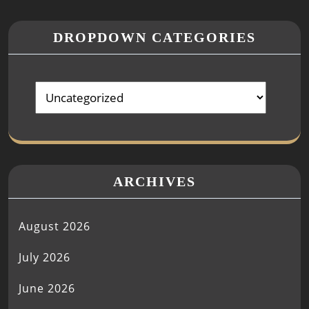
DROPDOWN CATEGORIES
ARCHIVES
August 2026
July 2026
June 2026