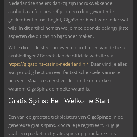
Nederlandse spelers dankzij zijn indrukwekkende
aanbod aan functies. Of je nu een doorgewinterde
gokker bent of net begint, GigaSpinz biedt voor ieder wat
wils. In dit artikel nemen we je mee door de belangrijkste
aspecten die dit casino bijzonder maken.
Wil je direct de sfeer proeven en profiteren van de beste
aanbiedingen? Bezoek dan de officiële website via
https://gigaspinz-casino-nederland.nl/
. Daar vind je alles
wat je nodig hebt om een fantastische spelervaring te
beleven. Maar lees eerst verder om te ontdekken
waarom GigaSpinz de moeite waard is.
Gratis Spins: Een Welkome Start
Een van de grootste trekpleisters van GigaSpinz zijn de
genereuze gratis spins. Zodra je je registreert, krijg je
vaak een pakket met gratis spins op populaire slots