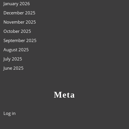
January 2026
December 2025
November 2025
October 2025
September 2025
August 2025
July 2025
June 2025
Meta
Log in