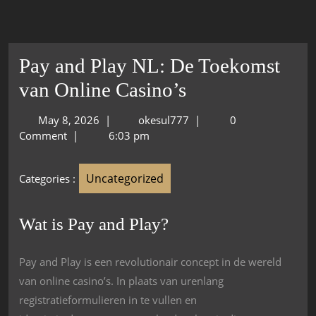
Pay and Play NL: De Toekomst
van Online Casino’s
May 8, 2026
|
okesul777
|
0
Comment
|
6:03 pm
Uncategorized
Categories :
Wat is Pay and Play?
Pay and Play is een revolutionair concept in de wereld
van online casino’s. In plaats van urenlang
registratieformulieren in te vullen en