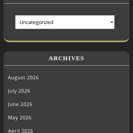
ARCHIVES
August 2026
July 2026
June 2026
May 2026
April 2026