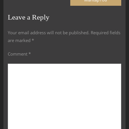
Leave a Reply
Your email address will not be published.
Required fields
are marked
*
Comment
*