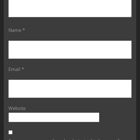
Name
*
Email
*
Website