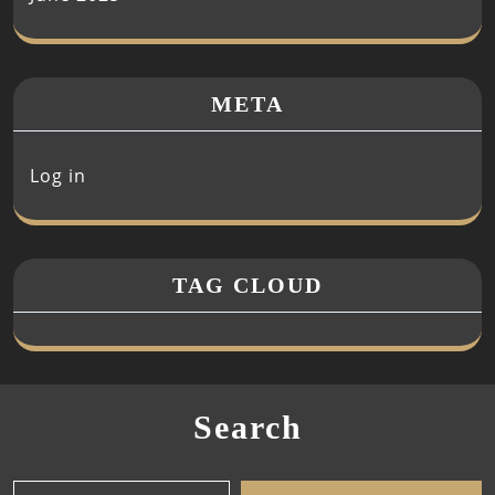
META
Log in
TAG CLOUD
Search