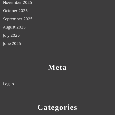
November 2025
October 2025
September 2025
August 2025
July 2025
June 2025
Meta
Log in
Categories