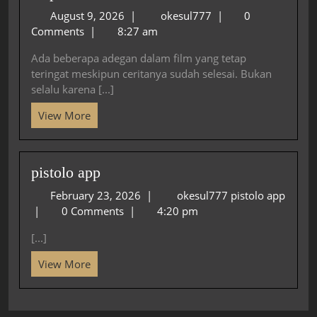
August 9, 2026
|
okesul777
|
0
Comments
|
8:27 am
Ada beberapa adegan dalam film yang tetap
teringat meskipun ceritanya sudah selesai. Bukan
selalu karena [...]
View More
pistolo app
February 23, 2026
|
okesul777
pistolo app
|
0 Comments
|
4:20 pm
[...]
View More