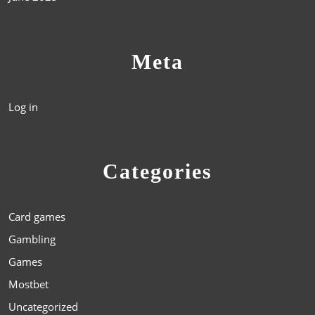
Meta
Log in
Categories
Card games
Gambling
Games
Mostbet
Uncategorized