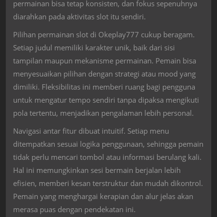
permainan bisa tetap konsisten, dan fokus sepenuhnya
diarahkan pada aktivitas slot itu sendiri.
Pilihan permainan slot di Okeplay777 cukup beragam.
Setiap judul memiliki karakter unik, baik dari sisi
tampilan maupun mekanisme permainan. Pemain bisa
menyesuaikan pilihan dengan strategi atau mood yang
dimiliki. Fleksibilitas ini memberi ruang bagi pengguna
untuk mengatur tempo sendiri tanpa dipaksa mengikuti
pola tertentu, menjadikan pengalaman lebih personal.
Navigasi antar fitur dibuat intuitif. Setiap menu
ditempatkan sesuai logika penggunaan, sehingga pemain
tidak perlu mencari tombol atau informasi berulang kali.
Hal ini memungkinkan sesi bermain berjalan lebih
efisien, memberi kesan terstruktur dan mudah dikontrol.
Pemain yang menghargai kerapian dan alur jelas akan
merasa puas dengan pendekatan ini.