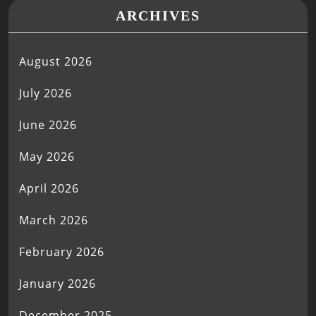
ARCHIVES
August 2026
July 2026
June 2026
May 2026
April 2026
March 2026
February 2026
January 2026
December 2025