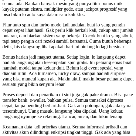
semua ada. Bahkan banyak mesin yang punya fitur bonus unik
kayak putaran ekstra, multiplier gede, atau jackpot progresif yang
bisa bikin lo auto kaya dalam satu kali klik.
Fitur auto spin dan turbo mode jadi andalan buat lo yang pengin
cepat-cepat lihat hasil. Gak perlu klik berkali-kali, cukup atur jumlah
putaran, dan biarkan sistem yang bekerja. Cocok buat lo yang sibuk,
tapi tetap pengin cari rezeki sambil bersantai. Cuma butuh beberapa
detik, bisa langsung lihat apakah hari ini bintang lo lagi bersinar.
Bonus harian jadi magnet utama. Setiap login, lo langsung dapet
hadiah langsung atau kesempatan spin gratis. Ini peluang emas buat
nambah modal tanpa keluar duit. Belum lagi event spesial yang
diadain rutin. Ada turnamen, lucky draw, sampai hadiah surprise
yang bisa muncul kapan aja. Makin aktif, makin besar peluang dapet
sesuatu yang bikin senyum lebar.
Proses deposit dan penarikan di sini juga gak pake drama. Bisa pake
transfer bank, e-wallet, bahkan pulsa. Semua transaksi diproses
cepat, tanpa pending berhari-hari. Gak ada potongan, gak ada syarat
tersembunyi. Uang masuk, langsung bisa dipakai. Uang keluar,
langsung nyampe ke rekening. Lancar, aman, dan bikin tenang.
Keamanan data jadi prioritas utama. Semua informasi pribadi dan
aktivitas akun dilindungi enkripsi tingkat tinggi. Gak ada yang bisa