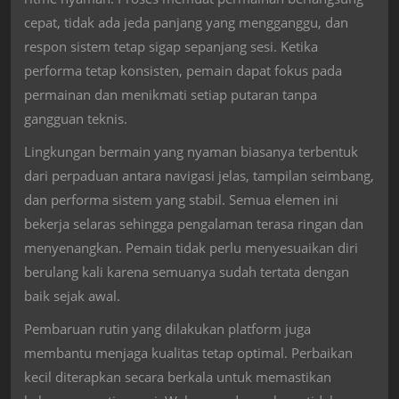
cepat, tidak ada jeda panjang yang mengganggu, dan
respon sistem tetap sigap sepanjang sesi. Ketika
performa tetap konsisten, pemain dapat fokus pada
permainan dan menikmati setiap putaran tanpa
gangguan teknis.
Lingkungan bermain yang nyaman biasanya terbentuk
dari perpaduan antara navigasi jelas, tampilan seimbang,
dan performa sistem yang stabil. Semua elemen ini
bekerja selaras sehingga pengalaman terasa ringan dan
menyenangkan. Pemain tidak perlu menyesuaikan diri
berulang kali karena semuanya sudah tertata dengan
baik sejak awal.
Pembaruan rutin yang dilakukan platform juga
membantu menjaga kualitas tetap optimal. Perbaikan
kecil diterapkan secara berkala untuk memastikan