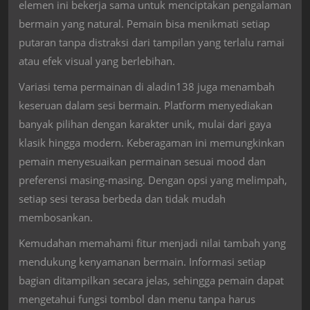
elemen ini bekerja sama untuk menciptakan pengalaman
bermain yang natural. Pemain bisa menikmati setiap
putaran tanpa distraksi dari tampilan yang terlalu ramai
atau efek visual yang berlebihan.
Variasi tema permainan di aladin138 juga menambah
keseruan dalam sesi bermain. Platform menyediakan
banyak pilihan dengan karakter unik, mulai dari gaya
klasik hingga modern. Keberagaman ini memungkinkan
pemain menyesuaikan permainan sesuai mood dan
preferensi masing-masing. Dengan opsi yang melimpah,
setiap sesi terasa berbeda dan tidak mudah
membosankan.
Kemudahan memahami fitur menjadi nilai tambah yang
mendukung kenyamanan bermain. Informasi setiap
bagian ditampilkan secara jelas, sehingga pemain dapat
mengetahui fungsi tombol dan menu tanpa harus