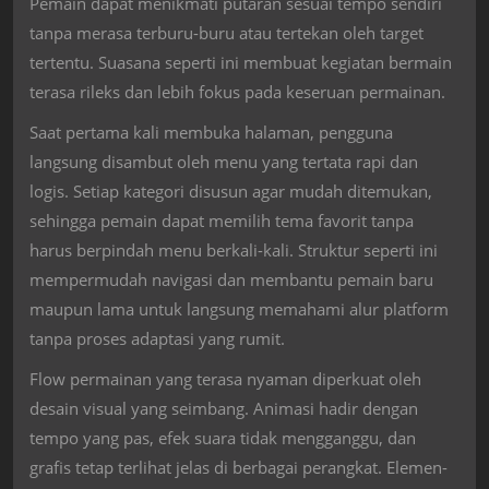
Pemain dapat menikmati putaran sesuai tempo sendiri
tanpa merasa terburu-buru atau tertekan oleh target
tertentu. Suasana seperti ini membuat kegiatan bermain
terasa rileks dan lebih fokus pada keseruan permainan.
Saat pertama kali membuka halaman, pengguna
langsung disambut oleh menu yang tertata rapi dan
logis. Setiap kategori disusun agar mudah ditemukan,
sehingga pemain dapat memilih tema favorit tanpa
harus berpindah menu berkali-kali. Struktur seperti ini
mempermudah navigasi dan membantu pemain baru
maupun lama untuk langsung memahami alur platform
tanpa proses adaptasi yang rumit.
Flow permainan yang terasa nyaman diperkuat oleh
desain visual yang seimbang. Animasi hadir dengan
tempo yang pas, efek suara tidak mengganggu, dan
grafis tetap terlihat jelas di berbagai perangkat. Elemen-