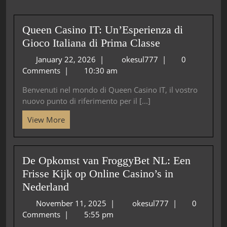
Queen Casino IT: Un’Esperienza di
Gioco Italiana di Prima Classe
January 22, 2026
|
okesul777
|
0
Comments
|
10:30 am
Benvenuti nel mondo di Queen Casino IT, il vostro
nuovo punto di riferimento per il [...]
View More
De Opkomst van FroggyBet NL: Een
Frisse Kijk op Online Casino’s in
Nederland
November 11, 2025
|
okesul777
|
0
Comments
|
5:55 pm