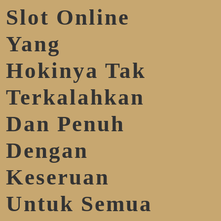
Slot Online
Yang
Hokinya Tak
Terkalahkan
Dan Penuh
Dengan
Keseruan
Untuk Semua