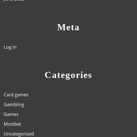
Meta
Log in
Categories
Card games
Gambling
Games
Mostbet
Uncategorized