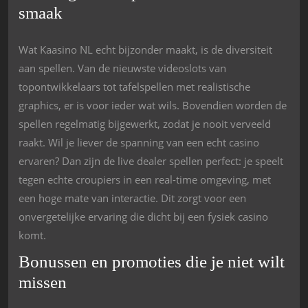
smaak
Wat Kaasino NL echt bijzonder maakt, is de diversiteit
aan spellen. Van de nieuwste videoslots van
topontwikkelaars tot tafelspellen met realistische
graphics, er is voor ieder wat wils. Bovendien worden de
spellen regelmatig bijgewerkt, zodat je nooit verveeld
raakt. Wil je liever de spanning van een echt casino
ervaren? Dan zijn de live dealer spellen perfect: je speelt
tegen echte croupiers in een real-time omgeving, met
een hoge mate van interactie. Dit zorgt voor een
onvergetelijke ervaring die dicht bij een fysiek casino
komt.
Bonussen en promoties die je niet wilt
missen