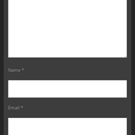
Name
*
Email
*