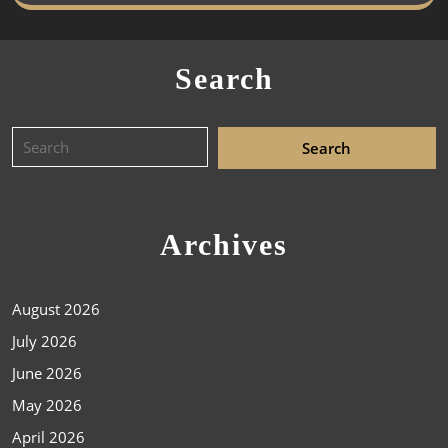
Search
Archives
August 2026
July 2026
June 2026
May 2026
April 2026