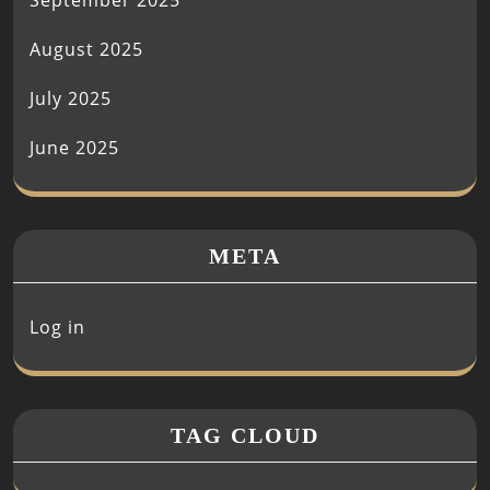
August 2025
July 2025
June 2025
META
Log in
TAG CLOUD