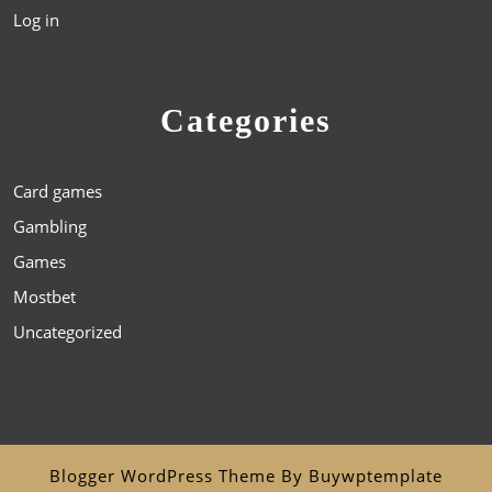
Log in
Categories
Card games
Gambling
Games
Mostbet
Uncategorized
Blogger WordPress Theme
By Buywptemplate