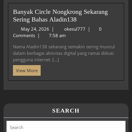
Banyak Circle Nongkrong Sekarang
Sering Bahas Aladin138
May 24, 2026
|
okesul777
|
0
Comments
|
7:58 am
Nama Aladin138 sekarang semakin sering muncul
dalam berbagai aktivitas digital yang ramai diikuti
pengguna internet. [...]
View More
SEARCH