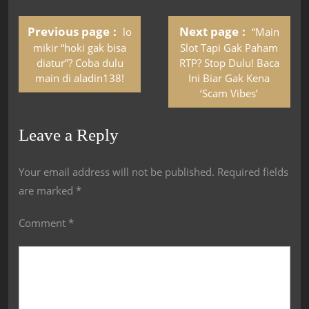
Previous page
Next page
lo
“Main
mikir “hoki gak bisa
Slot Tapi Gak Paham
diatur”? Coba dulu
RTP? Stop Dulu! Baca
main di aladin138!
Ini Biar Gak Kena
‘Scam Vibes’
Leave a Reply
Your email address will not be published.
Required fields
are marked
*
Comment
*