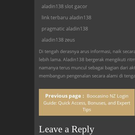
aladin138 slot gacor
link terbaru aladin138
pragmatic aladin138
aladin138 zeus
Di tengah derasnya arus informasi, naik seca
lebih lama. Aladin138 bergerak mengikuti ritm
namanya terus muncul sebagai bagian dari aktiv
membangun pengenalan secara alami di tenga
Previous page
Boocasino NZ Login
Guide: Quick Access, Bonuses, and Expert
Tips
Leave a Reply