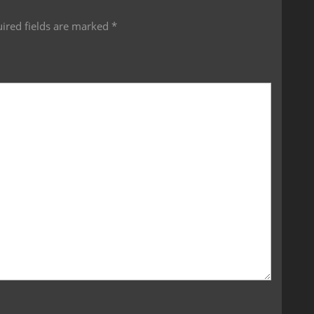
ired fields are marked
*