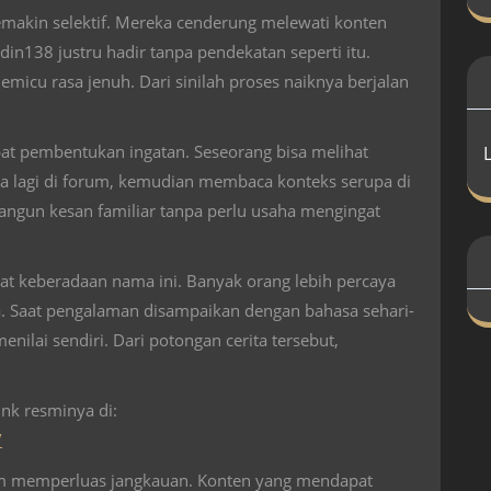
emakin selektif. Mereka cenderung melewati konten
adin138 justru hadir tanpa pendekatan seperti itu.
micu rasa jenuh. Dari sinilah proses naiknya berjalan
at pembentukan ingatan. Seseorang bisa melihat
a lagi di forum, kemudian membaca konteks serupa di
angun kesan familiar tanpa perlu usaha mengingat
t keberadaan nama ini. Banyak orang lebih percaya
ya. Saat pengalaman disampaikan dengan bahasa sehari-
nilai sendiri. Dari potongan cerita tersebut,
nk resminya di:
/
lam memperluas jangkauan. Konten yang mendapat