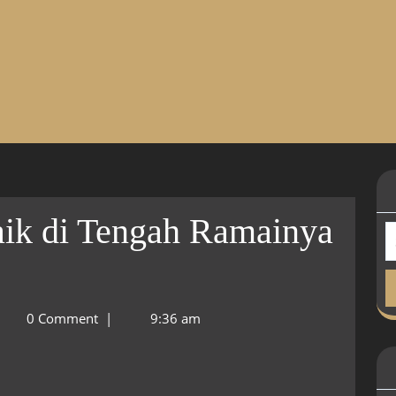
aik di Tengah Ramainya
0 Comment
|
9:36 am