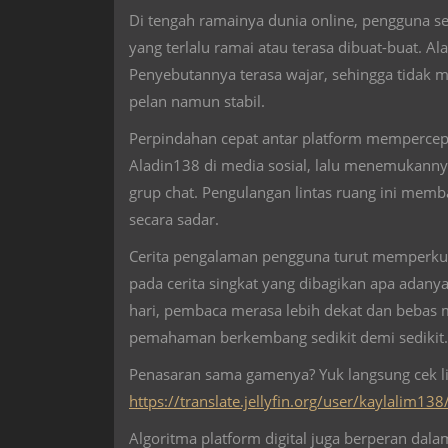
Di tengah ramainya dunia online, pengguna s
yang terlalu ramai atau terasa dibuat-buat. Al
Penyebutannya terasa wajar, sehingga tidak me
pelan namun stabil.
Perpindahan cepat antar platform mempercep
Aladin138 di media sosial, lalu menemukanny
grup chat. Pengulangan lintas ruang ini memb
secara sadar.
Cerita pengalaman pengguna turut memperkua
pada cerita singkat yang dibagikan apa adan
hari, pembaca merasa lebih dekat dan bebas me
pemahaman berkembang sedikit demi sedikit.
Penasaran sama gamenya? Yuk langsung cek li
https://translate.jellyfin.org/user/kaylalim138
Algoritma platform digital juga berperan da