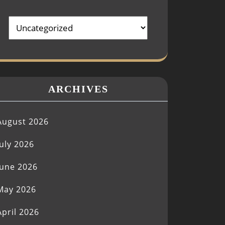
ARCHIVES
August 2026
July 2026
June 2026
May 2026
April 2026