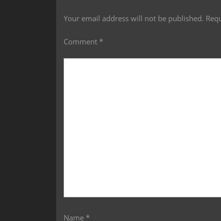
Your email address will not be published.
Requ
Comment
*
Name
*