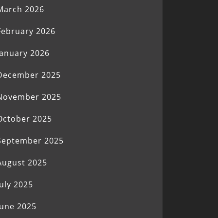
March 2026
February 2026
January 2026
December 2025
November 2025
October 2025
September 2025
August 2025
July 2025
June 2025