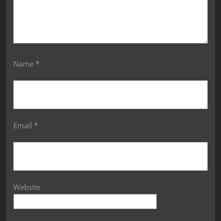
Name
*
Email
*
Website