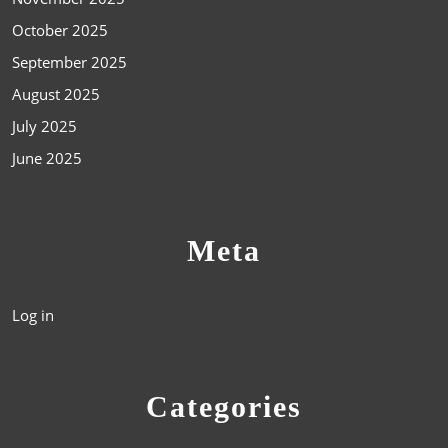
October 2025
September 2025
August 2025
July 2025
June 2025
Meta
Log in
Categories