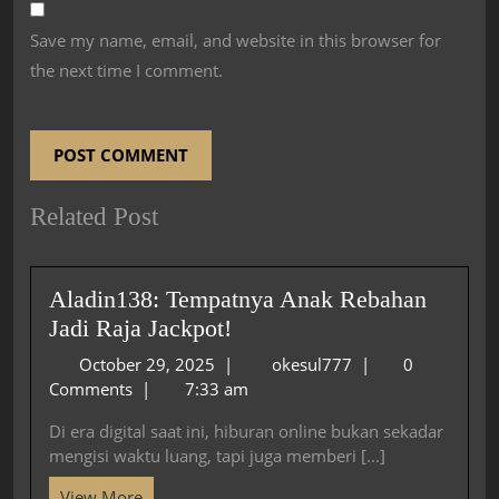
Save my name, email, and website in this browser for
the next time I comment.
Related Post
Aladin138: Tempatnya Anak Rebahan
Jadi Raja Jackpot!
October 29, 2025
|
okesul777
|
0
Comments
|
7:33 am
Di era digital saat ini, hiburan online bukan sekadar
mengisi waktu luang, tapi juga memberi [...]
View More