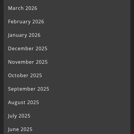
March 2026
February 2026
January 2026
December 2025
November 2025
October 2025
September 2025
August 2025
July 2025
June 2025