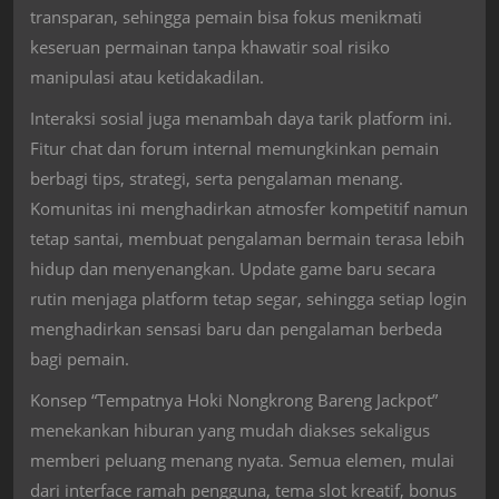
transparan, sehingga pemain bisa fokus menikmati
keseruan permainan tanpa khawatir soal risiko
manipulasi atau ketidakadilan.
Interaksi sosial juga menambah daya tarik platform ini.
Fitur chat dan forum internal memungkinkan pemain
berbagi tips, strategi, serta pengalaman menang.
Komunitas ini menghadirkan atmosfer kompetitif namun
tetap santai, membuat pengalaman bermain terasa lebih
hidup dan menyenangkan. Update game baru secara
rutin menjaga platform tetap segar, sehingga setiap login
menghadirkan sensasi baru dan pengalaman berbeda
bagi pemain.
Konsep “Tempatnya Hoki Nongkrong Bareng Jackpot”
menekankan hiburan yang mudah diakses sekaligus
memberi peluang menang nyata. Semua elemen, mulai
dari interface ramah pengguna, tema slot kreatif, bonus