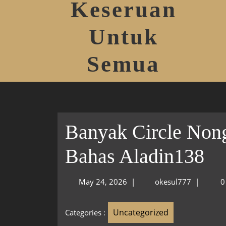
Keseruan
Untuk
Semua
Banyak Circle Non
Bahas Aladin138
May 24, 2026
|
okesul777
|
0
Uncategorized
Categories :