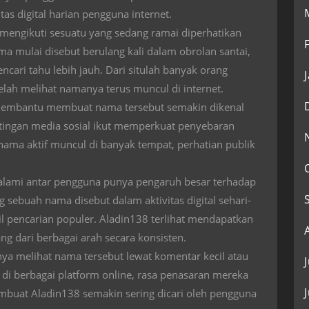
tas digital harian pengguna internet.
mengikuti sesuatu yang sedang ramai diperhatikan
a mulai disebut berulang kali dalam obrolan santai,
ncari tahu lebih jauh. Dari situlah banyak orang
lah melihat namanya terus muncul di internet.
 membantu membuat nama tersebut semakin dikenal
ostingan media sosial ikut memperkuat penyebaran
ama aktif muncul di banyak tempat, perhatian publik
lami antar pengguna punya pengaruh besar terhadap
 sebuah nama disebut dalam aktivitas digital sehari-
il pencarian populer. Aladin138 terlihat mendapatkan
 dari berbagai arah secara konsisten.
ya melihat nama tersebut lewat komentar kecil atau
di berbagai platform online, rasa penasaran mereka
membuat Aladin138 semakin sering dicari oleh pengguna