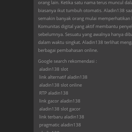
orang lain. Ketika satu nama terus muncul dalam
biasanya ikut tumbuh otomatis. Aladin138 saat
semakin banyak orang mulai memperhatikan 
Komunitas digital yang aktif membantu penyeb
sebelumnya. Sesuatu yang awalnya hanya dibah
dalam waktu singkat. Aladin138 terlihat meng
berbagai pembahasan online.
Google search rekomendasi :
aladin138 slot
link alternatif aladin138
aladin138 slot online
RTP aladin138
link gacor aladin138
aladin138 slot gacor
link terbaru aladin138
pragmatic aladin138