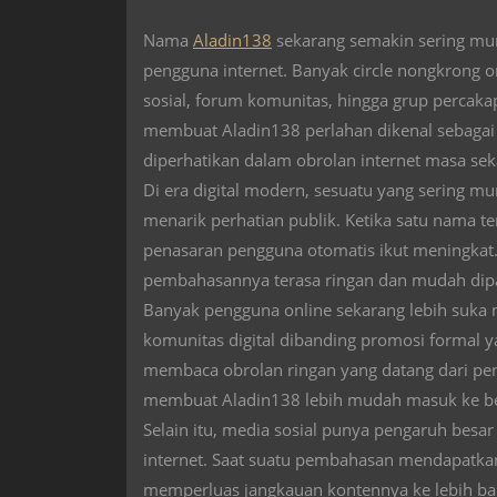
Nama
Aladin138
sekarang semakin sering munc
pengguna internet. Banyak circle nongkrong o
sosial, forum komunitas, hingga grup percakapa
membuat Aladin138 perlahan dikenal sebagai 
diperhatikan dalam obrolan internet masa sek
Di era digital modern, sesuatu yang sering m
menarik perhatian publik. Ketika satu nama te
penasaran pengguna otomatis ikut meningkat.
pembahasannya terasa ringan dan mudah dipah
Banyak pengguna online sekarang lebih suka 
komunitas digital dibanding promosi formal 
membaca obrolan ringan yang datang dari pengg
membuat Aladin138 lebih mudah masuk ke ber
Selain itu, media sosial punya pengaruh be
internet. Saat suatu pembahasan mendapatkan 
memperluas jangkauan kontennya ke lebih ban