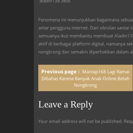
aladin138 zeus
Fenomena ini menunjukkan bagaimana sebuah
antar pengguna internet. Dari obrolan santai 
semuanya ikut membantu membuat Aladin138 
aktif di berbagai platform digital, namanya se
nongkrong dan semakin diperhatikan dalam akti
Previous page
Mantap168 Lagi Ramai
Dibahas Karena Banyak Anak Online Betah
Nongkrong
Leave a Reply
Your email address will not be published.
Requ