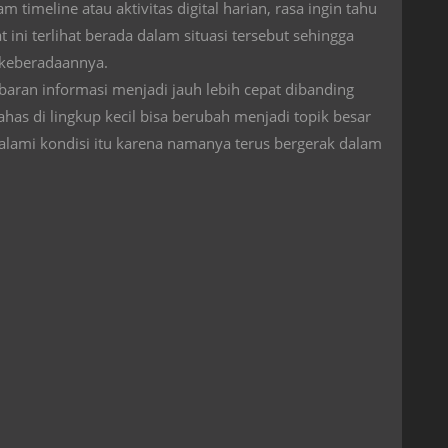
 timeline atau aktivitas digital harian, rasa ingin tahu
 ini terlihat berada dalam situasi tersebut sehingga
keberadaannya.
aran informasi menjadi jauh lebih cepat dibanding
as di lingkup kecil bisa berubah menjadi topik besar
alami kondisi itu karena namanya terus bergerak dalam