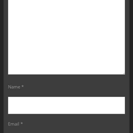
Name
*
Email
*