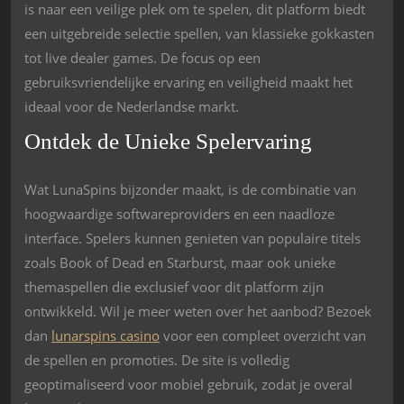
is naar een veilige plek om te spelen, dit platform biedt
een uitgebreide selectie spellen, van klassieke gokkasten
tot live dealer games. De focus op een
gebruiksvriendelijke ervaring en veiligheid maakt het
ideaal voor de Nederlandse markt.
Ontdek de Unieke Spelervaring
Wat LunaSpins bijzonder maakt, is de combinatie van
hoogwaardige softwareproviders en een naadloze
interface. Spelers kunnen genieten van populaire titels
zoals Book of Dead en Starburst, maar ook unieke
themaspellen die exclusief voor dit platform zijn
ontwikkeld. Wil je meer weten over het aanbod? Bezoek
dan
lunarspins casino
voor een compleet overzicht van
de spellen en promoties. De site is volledig
geoptimaliseerd voor mobiel gebruik, zodat je overal