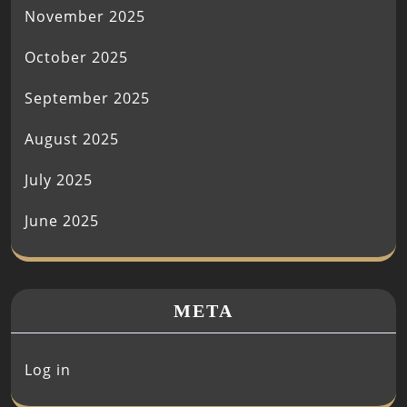
November 2025
October 2025
September 2025
August 2025
July 2025
June 2025
META
Log in