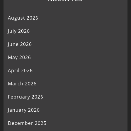
August 2026
July 2026
June 2026
May 2026
April 2026
March 2026
February 2026
January 2026
December 2025