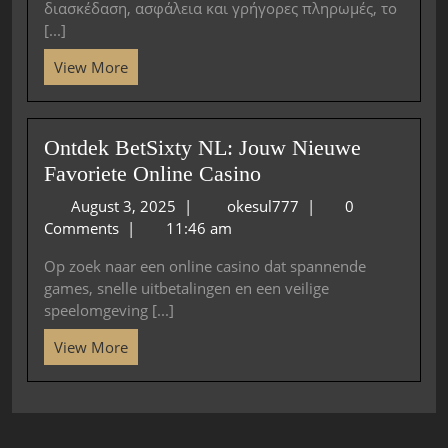
διασκέδαση, ασφάλεια και γρήγορες πληρωμές, το
[...]
View More
Ontdek BetSixty NL: Jouw Nieuwe
Favoriete Online Casino
August 3, 2025
|
okesul777
|
0
Comments
|
11:46 am
Op zoek naar een online casino dat spannende
games, snelle uitbetalingen en een veilige
speelomgeving [...]
View More