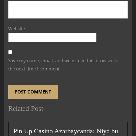
Website
Save my name, email, and website in this browser for
the next time I comment.
Related Post
Pin Up Casino Azərbaycanda: Niyə bu