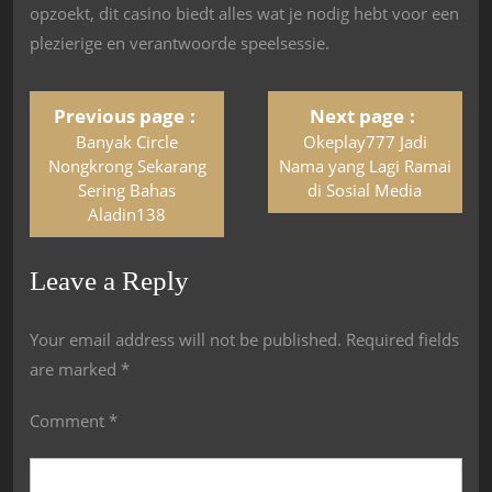
opzoekt, dit casino biedt alles wat je nodig hebt voor een
plezierige en verantwoorde speelsessie.
Previous page
Next page
Banyak Circle
Okeplay777 Jadi
Nongkrong Sekarang
Nama yang Lagi Ramai
Sering Bahas
di Sosial Media
Aladin138
Leave a Reply
Your email address will not be published.
Required fields
are marked
*
Comment
*