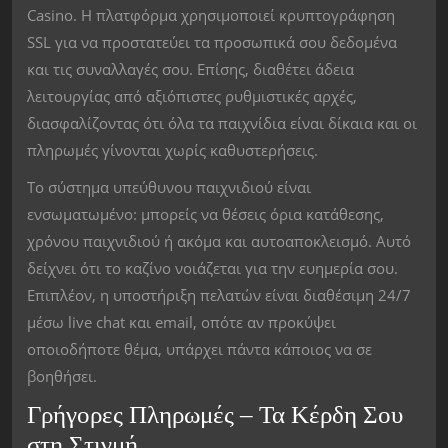
Casino. Η πλατφόρμα χρησιμοποιεί κρυπτογράφηση
SSL για να προστατεύει τα προσωπικά σου δεδομένα
και τις συναλλαγές σου. Επίσης, διαθέτει άδεια
λειτουργίας από αξιόπιστες ρυθμιστικές αρχές,
διασφαλίζοντας ότι όλα τα παιχνίδια είναι δίκαια και οι
πληρωμές γίνονται χωρίς καθυστερήσεις.
Το σύστημα υπεύθυνου παιχνιδιού είναι
ενσωματωμένο: μπορείς να θέσεις όρια κατάθεσης,
χρόνου παιχνιδιού ή ακόμα και αυτοαποκλεισμό. Αυτό
δείχνει ότι το καζίνο νοιάζεται για την ευημερία σου.
Επιπλέον, η υποστήριξη πελατών είναι διαθέσιμη 24/7
μέσω live chat και email, οπότε αν προκύψει
οποιοδήποτε θέμα, υπάρχει πάντα κάποιος να σε
βοηθήσει.
Γρήγορες Πληρωμές – Τα Κέρδη Σου
στη Στιγμή