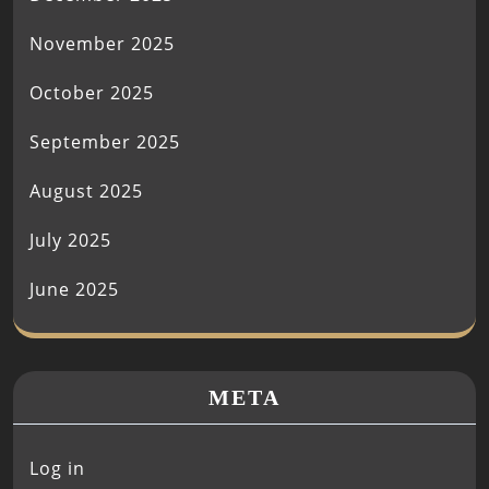
November 2025
October 2025
September 2025
August 2025
July 2025
June 2025
META
Log in