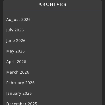
ARCHIVES
August 2026
July 2026
June 2026
May 2026
April 2026
March 2026
February 2026
January 2026
December 2025