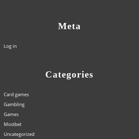
Meta
Log in
Categories
Card games
Gambling
Games
Mostbet
Uncategorized