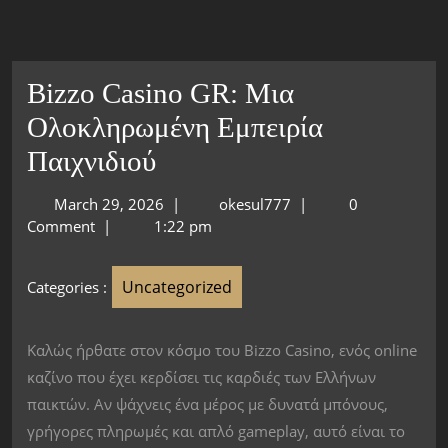
Bizzo Casino GR: Μια
Ολοκληρωμένη Εμπειρία
Παιχνιδιού
March 29, 2026
|
okesul777
|
0
Comment
|
1:22 pm
Uncategorized
Categories :
Καλώς ήρθατε στον κόσμο του Bizzo Casino, ενός online
καζίνο που έχει κερδίσει τις καρδιές των Ελλήνων
παικτών. Αν ψάχνεις ένα μέρος με δυνατά μπόνους,
γρήγορες πληρωμές και απλό gameplay, αυτό είναι το