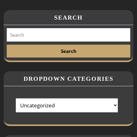
SEARCH
DROPDOWN CATEGORIES