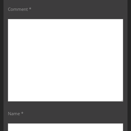
Comment
*
Name
*