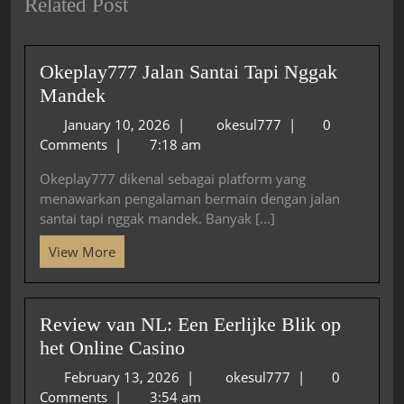
Related Post
Okeplay777 Jalan Santai Tapi Nggak
Mandek
January 10, 2026
|
okesul777
|
0
Comments
|
7:18 am
Okeplay777 dikenal sebagai platform yang
menawarkan pengalaman bermain dengan jalan
santai tapi nggak mandek. Banyak [...]
View More
Review van NL: Een Eerlijke Blik op
het Online Casino
February 13, 2026
|
okesul777
|
0
Comments
|
3:54 am