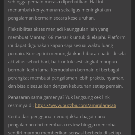
sehingga pemain merasa diperhatikan. Hal ini
menambah kenyamanan sekaligus meningkatkan
pengalaman bermain secara keseluruhan.
Fleksibilitas akses menjadi keunggulan lain yang
membuat Mantap168 menarik untuk dijelajahi. Platform
ini dapat digunakan kapan saja sesuai waktu luang
pemain. Konsep ini memungkinkan hiburan hadir di sela
aktivitas sehari-hari, baik untuk sesi singkat maupun
bermain lebih lama. Kemudahan bermain di berbagai
perangkat membuat pengalaman lebih praktis, nyaman,
dan bisa disesuaikan dengan kebutuhan setiap pemain.
Penasaran sama gamenya? Yuk langsung cek link
resminya di:
https://www.buzzbii.com/amiralarasati
Cerita dari pengguna menunjukkan bagaimana
pengalaman dari membaca review hingga mencoba
sendiri mampu memberikan sensasi berbeda di setiap