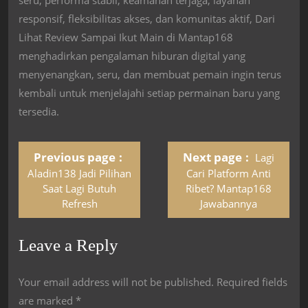
seru, performa stabil, keamanan terjaga, layanan
responsif, fleksibilitas akses, dan komunitas aktif, Dari
Lihat Review Sampai Ikut Main di Mantap168
menghadirkan pengalaman hiburan digital yang
menyenangkan, seru, dan membuat pemain ingin terus
kembali untuk menjelajahi setiap permainan baru yang
tersedia.
Previous page
Next page
Lagi
Aladin138 Jadi Pilihan
Cari Platform Anti
Saat Lagi Butuh
Ribet? Mantap168
Refresh
Jawabannya
Leave a Reply
Your email address will not be published.
Required fields
are marked
*