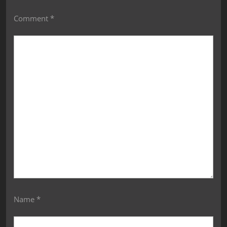
Comment
*
Name
*