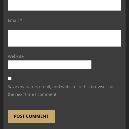
Email
*
Website
Save my name, email, and website in this browser for
the next time I comment.