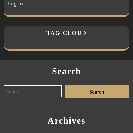
Log in
TAG CLOUD
Search
Archives