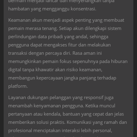
bermain menjadi lancar dan menyenangkan tanpa
hambatan yang mengganggu konsentrasi.
Keamanan akun menjadi aspek penting yang membuat
pemain merasa tenang. Setiap akun dilengkapi sistem
perlindungan data pribadi yang andal, sehingga
pengguna dapat mengakses fitur dan melakukan
transaksi dengan percaya diri. Rasa aman ini
memungkinkan pemain fokus sepenuhnya pada hiburan
digital tanpa khawatir akan risiko keamanan,
membangun kepercayaan jangka panjang terhadap
platform.
Layanan dukungan pelanggan yang responsif juga
menambah kenyamanan pengguna. Ketika muncul
pertanyaan atau kendala, bantuan yang cepat dan jelas
memberikan solusi praktis. Komunikasi yang ramah dan
profesional menciptakan interaksi lebih personal,