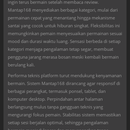
ingin terus bermain setelah membaca review.
Mantap168 menyediakan berbagai kategori, mulai dari
permainan cepat yang menantang hingga mekanisme
santai yang cocok untuk hiburan singkat. Fleksibilitas ini
memungkinkan pemain menyesuaikan permainan sesuai
mood dan durasi waktu luang. Sensasi berbeda di setiap
kategori menjaga pengalaman tetap segar, membuat
pengguna jarang merasa bosan meski kembali bermain
berulang kali.
Performa teknis platform turut mendukung kenyamanan
bermain. Sistem Mantap168 dirancang agar responsif di
berbagai perangkat, termasuk ponsel, tablet, dan
komputer desktop. Perpindahan antar halaman
berlangsung mulus tanpa gangguan teknis yang
mengurangi fokus pemain. Stabilitas sistem memastikan
setiap sesi berjalan optimal, sehingga pengalaman