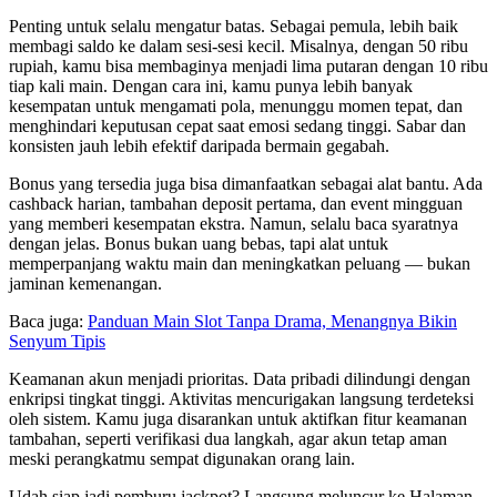
Penting untuk selalu mengatur batas. Sebagai pemula, lebih baik
membagi saldo ke dalam sesi-sesi kecil. Misalnya, dengan 50 ribu
rupiah, kamu bisa membaginya menjadi lima putaran dengan 10 ribu
tiap kali main. Dengan cara ini, kamu punya lebih banyak
kesempatan untuk mengamati pola, menunggu momen tepat, dan
menghindari keputusan cepat saat emosi sedang tinggi. Sabar dan
konsisten jauh lebih efektif daripada bermain gegabah.
Bonus yang tersedia juga bisa dimanfaatkan sebagai alat bantu. Ada
cashback harian, tambahan deposit pertama, dan event mingguan
yang memberi kesempatan ekstra. Namun, selalu baca syaratnya
dengan jelas. Bonus bukan uang bebas, tapi alat untuk
memperpanjang waktu main dan meningkatkan peluang — bukan
jaminan kemenangan.
Baca juga:
Panduan Main Slot Tanpa Drama, Menangnya Bikin
Senyum Tipis
Keamanan akun menjadi prioritas. Data pribadi dilindungi dengan
enkripsi tingkat tinggi. Aktivitas mencurigakan langsung terdeteksi
oleh sistem. Kamu juga disarankan untuk aktifkan fitur keamanan
tambahan, seperti verifikasi dua langkah, agar akun tetap aman
meski perangkatmu sempat digunakan orang lain.
Udah siap jadi pemburu jackpot? Langsung meluncur ke Halaman