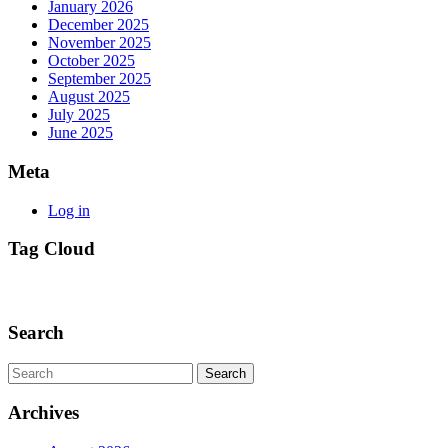
January 2026
December 2025
November 2025
October 2025
September 2025
August 2025
July 2025
June 2025
Meta
Log in
Tag Cloud
Scroll
Up
Search
Search
for:
Archives