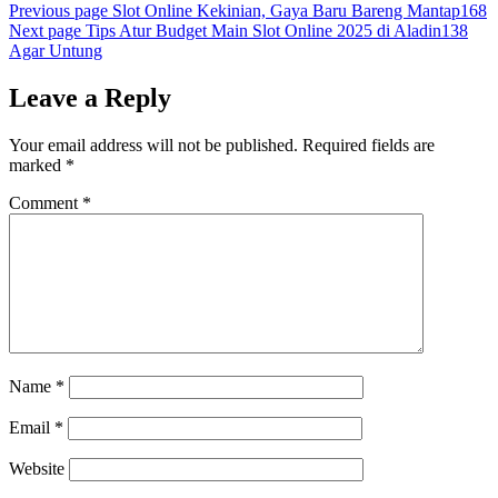
Post
Older
Previous page
Slot Online Kekinian, Gaya Baru Bareng Mantap168
Newer
Posts
Next page
Tips Atur Budget Main Slot Online 2025 di Aladin138
navigation
Posts
Agar Untung
Leave a Reply
Your email address will not be published.
Required fields are
marked
*
Comment
*
Name
*
Email
*
Website