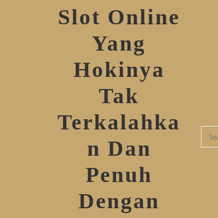
Slot Online
Yang
Hokinya
Tak
Terkalahka
n Dan
Penuh
Dengan