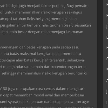
an budget juga menjadi faktor penting. Bagi pemain
l untuk meminimalkan risiko kerugian sekaligus
an opsi taruhan fleksibel yang memungkinkan
pengalaman bertambah, nilai taruhan bisa disesuaikan
diah lebih besar dengan tetap menjaga keamanan
kemenangan dan batas kerugian pada setiap sesi.
 serta batas maksimal kerugian dapat membantu
t tercapai atau batas kerugian tersentuh, sebaiknya
 ini menghindarkan pemain dari kecenderungan terus
l sehingga meminimalisir risiko kerugian beruntun di
n138 juga merupakan cara cerdas dalam mengatur
 spin dapat menambah modal awal dan memperbesar
mi syarat dan ketentuan dari setiap penawaran agar