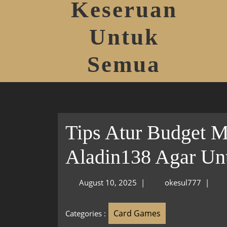
Keseruan
Untuk
Semua
Tips Atur Budget M
Aladin138 Agar Un
August 10, 2025
|
okesul777
|
Card Games
Categories :