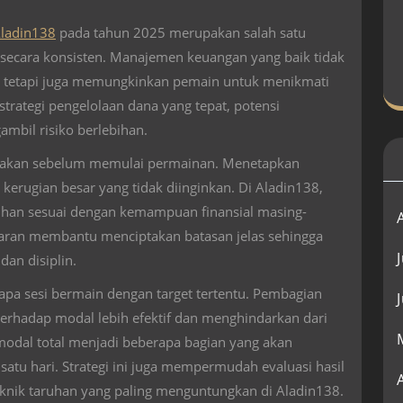
ladin138
pada tahun 2025 merupakan salah satu
 secara konsisten. Manajemen keuangan yang baik tidak
 tetapi juga memungkinkan pemain untuk menikmati
trategi pengelolaan dana yang tepat, potensi
mbil risiko berlebihan.
unakan sebelum memulai permainan. Menetapkan
kerugian besar yang tidak diinginkan. Di Aladin138,
uhan sesuai dengan kemampuan finansial masing-
aran membantu menciptakan batasan jelas sehingga
dan disiplin.
apa sesi bermain dengan target tertentu. Pembagian
erhadap modal lebih efektif dan menghindarkan dari
 modal total menjadi beberapa bagian yang akan
atu hari. Strategi ini juga mempermudah evaluasi hasil
eknik taruhan yang paling menguntungkan di Aladin138.