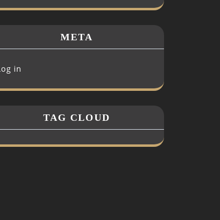
META
Log in
TAG CLOUD