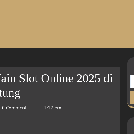
ain Slot Online 2025 di
tung
0 Comment
|
1:17 pm