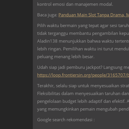
kontrol emosi dan manajemen modal.
Baca juga:
Panduan Main Slot Tanpa Drama, M
Pilih waktu bermain yang tepat agar sesi taruh
tidak terganggu membantu pengambilan keputus
Aladin138 menunjukkan bahwa waktu tertentu 
lebih ringan. Pemilihan waktu ini turut men
peluang menang lebih besar.
Udah siap jadi pemburu jackpot? Langsung m
https://loop.frontiersin.org/people/3165707/
Terakhir, selalu siap untuk menyesuaikan stra
Fleksibilitas dalam menyesuaikan taruhan da
pengelolaan budget lebih adaptif dan efektif.
yang memungkinkan pemain mengubah pendeka
Google search rekomendasi :