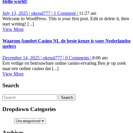
wind
Hello world!
in
de
July
Hello
July 13, 2025
|
okesul777
|
1 Comment
|
11:27 am
online
13,
world!
Welcome to WordPress. This is your first post. Edit or delete it, then
casinowereld
2025
start writing! [...]
View
View More
More
Waarom Amobet Casino NL de beste keuze is voor Nederlandse
spelers
December
Waarom
December 14, 2025
|
okesul777
|
0 Comments
|
8:06 am
14,
Amobet
Een veilige en betrouwbare online casino-ervaring Ben je op zoek
2025
Casino
naar een online casino dat [...]
View
NL
View More
More
de
beste
Search
keuze
is
Search
voor
for:
Nederlandse
Dropdown Categories
spelers
Archives