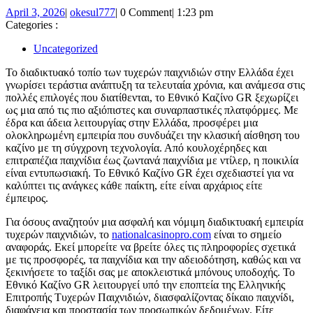
April
Εθνικό
April 3, 2026
|
okesul777
|
0 Comment
|
1:23 pm
3,
Καζίνο
Categories :
2026
GR:
Uncategorized
Η
Κορυφαία
Το διαδικτυακό τοπίο των τυχερών παιχνιδιών στην Ελλάδα έχει
Επιλογή
γνωρίσει τεράστια ανάπτυξη τα τελευταία χρόνια, και ανάμεσα στις
για
πολλές επιλογές που διατίθενται, το Εθνικό Καζίνο GR ξεχωρίζει
Online
ως μια από τις πιο αξιόπιστες και συναρπαστικές πλατφόρμες. Με
Τυχερά
έδρα και άδεια λειτουργίας στην Ελλάδα, προσφέρει μια
Παιχνίδια
ολοκληρωμένη εμπειρία που συνδυάζει την κλασική αίσθηση του
στην
καζίνο με τη σύγχρονη τεχνολογία. Από κουλοχέρηδες και
Ελλάδα
επιτραπέζια παιχνίδια έως ζωντανά παιχνίδια με ντίλερ, η ποικιλία
είναι εντυπωσιακή. Το Εθνικό Καζίνο GR έχει σχεδιαστεί για να
καλύπτει τις ανάγκες κάθε παίκτη, είτε είναι αρχάριος είτε
έμπειρος.
Για όσους αναζητούν μια ασφαλή και νόμιμη διαδικτυακή εμπειρία
τυχερών παιχνιδιών, το
nationalcasinopro.com
είναι το σημείο
αναφοράς. Εκεί μπορείτε να βρείτε όλες τις πληροφορίες σχετικά
με τις προσφορές, τα παιχνίδια και την αδειοδότηση, καθώς και να
ξεκινήσετε το ταξίδι σας με αποκλειστικά μπόνους υποδοχής. Το
Εθνικό Καζίνο GR λειτουργεί υπό την εποπτεία της Ελληνικής
Επιτροπής Τυχερών Παιχνιδιών, διασφαλίζοντας δίκαιο παιχνίδι,
διαφάνεια και προστασία των προσωπικών δεδομένων. Είτε