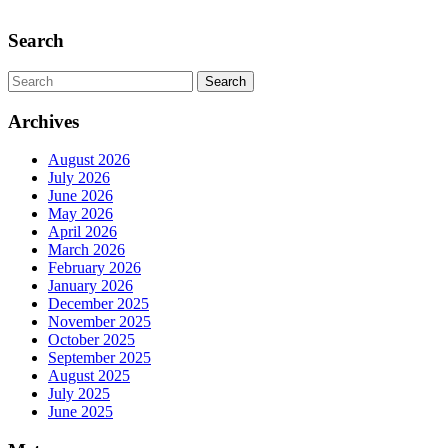
Scroll
Up
Search
Search
for:
Archives
August 2026
July 2026
June 2026
May 2026
April 2026
March 2026
February 2026
January 2026
December 2025
November 2025
October 2025
September 2025
August 2025
July 2025
June 2025