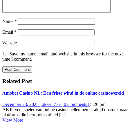
Name
*
Email
*
Website
Save my name, email, and website in this browser for the next
time I comment.
Related Post
Amobet Casino NL: Een frisse wind in de online casinowereld
December
Amobet
December 23, 2025
|
okesul777
|
0 Comments
|
5:26 pm
23,
Casino
Als fervent speler van online casinospellen ben ik altijd op zoek naar
2025
NL:
platforms die betrouwbaarheid [...]
View
Een
View More
More
frisse