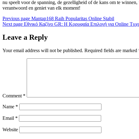
nu speelt voor de spanning, de gezelligheid of de kans om te winne
verantwoord en geniet van elk moment!
Post
Older
Previous page
Mantap168 Raih Popularitas Online Stabil
Newer
Posts
Next page
Εθνικό Καζίνο GR: Η Κορυφαία Επιλογή για Online Τυχ
navigation
Posts
Leave a Reply
Your email address will not be published.
Required fields are marked
Comment
*
Name
*
Email
*
Website