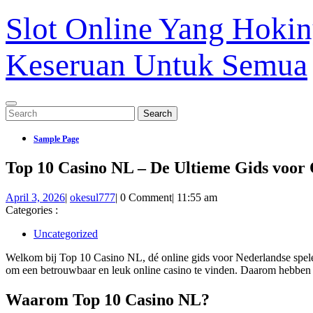
Slot Online Yang Hoki
Keseruan Untuk Semua
Open
Search
Menu
for:
Sample Page
Close
Top 10 Casino NL – De Ultieme Gids voor 
Menu
April
Top
April 3, 2026
|
okesul777
|
0 Comment
|
11:55 am
3,
10
Categories :
2026
Casino
Uncategorized
NL
–
Welkom bij Top 10 Casino NL, dé online gids voor Nederlandse spelers
De
om een betrouwbaar en leuk online casino te vinden. Daarom hebben we
Ultieme
Gids
Waarom Top 10 Casino NL?
voor
Online