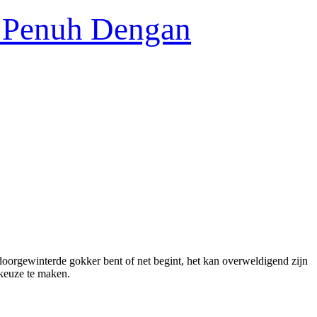
n Penuh Dengan
doorgewinterde gokker bent of net begint, het kan overweldigend zijn
 keuze te maken.