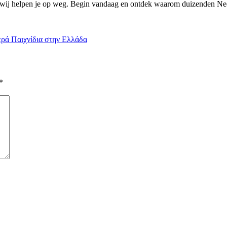
n, wij helpen je op weg. Begin vandaag en ontdek waarom duizenden Ne
ερά Παιχνίδια στην Ελλάδα
*