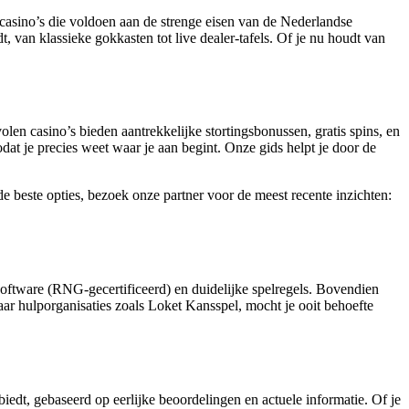
 casino’s die voldoen aan de strenge eisen van de Nederlandse
, van klassieke gokkasten tot live dealer-tafels. Of je nu houdt van
en casino’s bieden aantrekkelijke stortingsbonussen, gratis spins, en
zodat je precies weet waar je aan begint. Onze gids helpt je door de
beste opties, bezoek onze partner voor de meest recente inzichten:
software (RNG-gecertificeerd) en duidelijke spelregels. Bovendien
ar hulporganisaties zoals Loket Kansspel, mocht je ooit behoefte
iedt, gebaseerd op eerlijke beoordelingen en actuele informatie. Of je