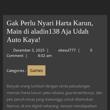
Gak Perlu Nyari Harta Karun,
Main di aladin138 Aja Udah
Auto Kaya!
December 3, 2025
|
okesul777
|
0
Comment
|
8:02 am
Games
Categories :
Banyak orang tumbuh dengan cerita petualangan
mencari harta karun: peta rahasia, gua tersembunyi, dan
peti penuh emas yang menunggu untuk ditemukan.
Namun, di era digital sekarang, sensasi mendapatkan