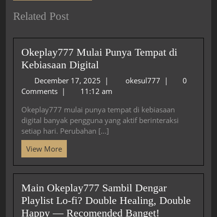
Related Post
Okeplay777 Mulai Punya Tempat di
Kebiasaan Digital
December 17, 2025
|
okesul777
|
0
Comments
|
11:12 am
Okeplay777 mulai punya tempat di kebiasaan
digital banyak pengguna yang aktif berinteraksi
setiap hari. Perubahan [...]
View More
Main Okeplay777 Sambil Dengar
Playlist Lo-fi? Double Healing, Double
Happy — Recomended Banget!