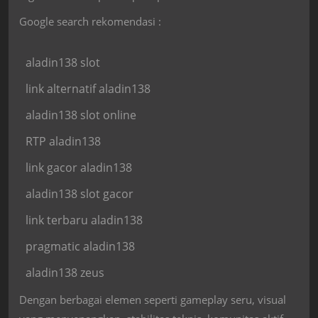
Google search rekomendasi :
aladin138 slot
link alternatif aladin138
aladin138 slot online
RTP aladin138
link gacor aladin138
aladin138 slot gacor
link terbaru aladin138
pragmatic aladin138
aladin138 zeus
Dengan berbagai elemen seperti gameplay seru, visual