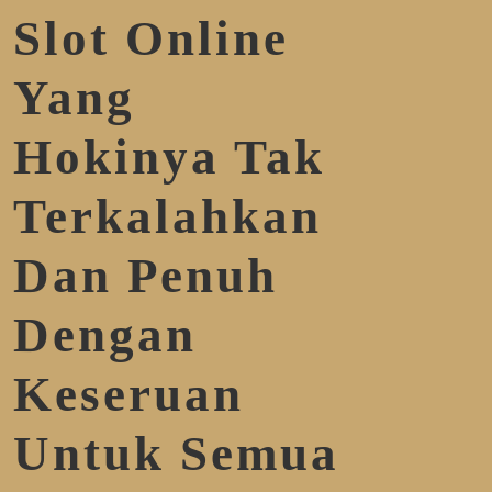
Slot Online
Yang
Hokinya Tak
Terkalahkan
Dan Penuh
Dengan
Keseruan
Untuk Semua