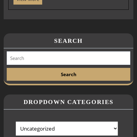
SEARCH
DROPDOWN CATEGORIES