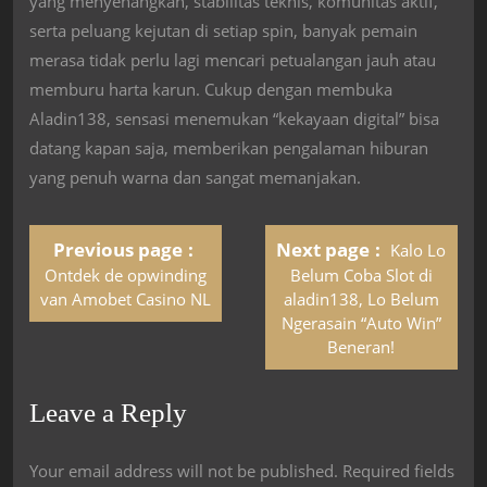
yang menyenangkan, stabilitas teknis, komunitas aktif,
serta peluang kejutan di setiap spin, banyak pemain
merasa tidak perlu lagi mencari petualangan jauh atau
memburu harta karun. Cukup dengan membuka
Aladin138, sensasi menemukan “kekayaan digital” bisa
datang kapan saja, memberikan pengalaman hiburan
yang penuh warna dan sangat memanjakan.
Previous page
Next page
Kalo Lo
Ontdek de opwinding
Belum Coba Slot di
van Amobet Casino NL
aladin138, Lo Belum
Ngerasain “Auto Win”
Beneran!
Leave a Reply
Your email address will not be published.
Required fields