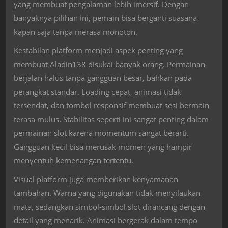
yang membuat pengalaman lebih imersif. Dengan
banyaknya pilihan ini, pemain bisa berganti suasana
kapan saja tanpa merasa monoton.
Kestabilan platform menjadi aspek penting yang
membuat Aladin138 disukai banyak orang. Permainan
berjalan halus tanpa gangguan besar, bahkan pada
perangkat standar. Loading cepat, animasi tidak
tersendat, dan tombol responsif membuat sesi bermain
terasa mulus. Stabilitas seperti ini sangat penting dalam
permainan slot karena momentum sangat berarti.
Gangguan kecil bisa merusak momen yang hampir
menyentuh kemenangan tertentu.
Visual platform juga memberikan kenyamanan
tambahan. Warna yang digunakan tidak menyilaukan
mata, sedangkan simbol-simbol slot dirancang dengan
detail yang menarik. Animasi bergerak dalam tempo