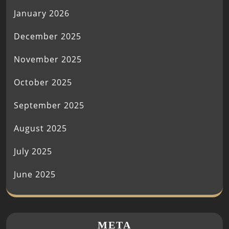
January 2026
December 2025
November 2025
October 2025
September 2025
August 2025
July 2025
June 2025
META