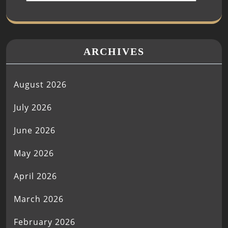
ARCHIVES
August 2026
July 2026
June 2026
May 2026
April 2026
March 2026
February 2026