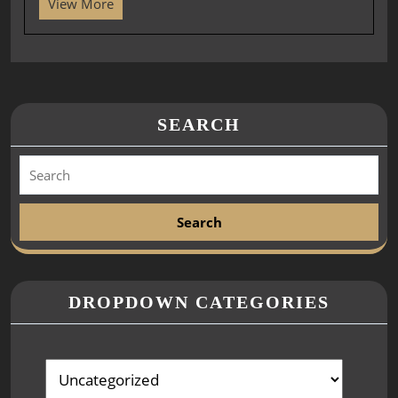
View More
SEARCH
DROPDOWN CATEGORIES