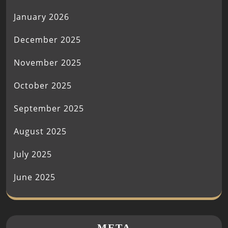
January 2026
December 2025
November 2025
October 2025
September 2025
August 2025
July 2025
June 2025
META