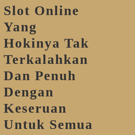
Slot Online
Yang
Hokinya Tak
Terkalahkan
Dan Penuh
Dengan
Keseruan
Untuk Semua