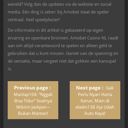
wereld? Volg dan de updates via de website en social
media. Eén ding is zeker: bij Amobet staat de speler
centraal. Veel speelplezier!
De informatie in dit artikel is gebaseerd op eigen
ervaring en openbare bronnen. Amobet Casino NL raadt
aan om altijd verantwoord te spelen en alleen geld te
gebruiken dat u kunt missen. Geniet van de spanning en
de sensatie, maar vergeet niet dat gokken een kansspel
is.
Previous page
Next page
Gak
Mantap168: “Nggak
Perlu Nyari Harta
Bisa Tidur” Soalnya
Karun, Main di
Mikirin Jackpot—
aladin138 Aja Udah
Bukan Mantan!
Auto Kaya!