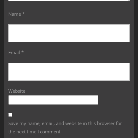
Name
*
Email
*
Website
Save my name, email, and website in this browser for
the next time I comment.