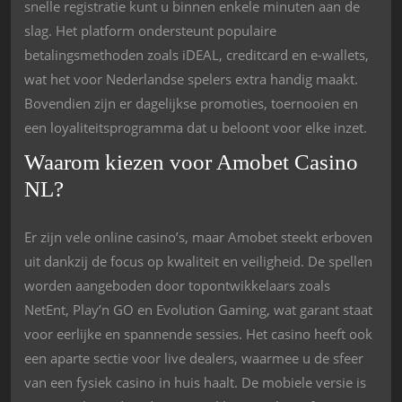
snelle registratie kunt u binnen enkele minuten aan de
slag. Het platform ondersteunt populaire
betalingsmethoden zoals iDEAL, creditcard en e-wallets,
wat het voor Nederlandse spelers extra handig maakt.
Bovendien zijn er dagelijkse promoties, toernooien en
een loyaliteitsprogramma dat u beloont voor elke inzet.
Waarom kiezen voor Amobet Casino
NL?
Er zijn vele online casino’s, maar Amobet steekt erboven
uit dankzij de focus op kwaliteit en veiligheid. De spellen
worden aangeboden door topontwikkelaars zoals
NetEnt, Play’n GO en Evolution Gaming, wat garant staat
voor eerlijke en spannende sessies. Het casino heeft ook
een aparte sectie voor live dealers, waarmee u de sfeer
van een fysiek casino in huis haalt. De mobiele versie is