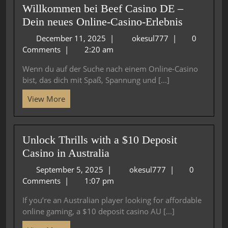
Willkommen bei Beef Casino DE –
Dein neues Online-Casino-Erlebnis
December 11, 2025
|
okesul777
|
0
Comments
|
2:20 am
Wenn du auf der Suche nach einem Online-Casino
bist, das dich mit Spaß, Spannung und [...]
View More
Unlock Thrills with a $10 Deposit
Casino in Australia
September 5, 2025
|
okesul777
|
0
Comments
|
1:07 pm
If you’re an Australian player looking for affordable
online gaming, a $10 deposit casino AU [...]