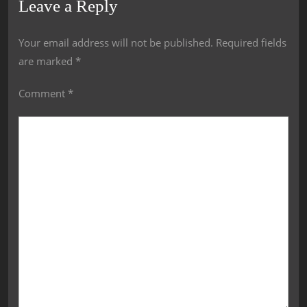
Leave a Reply
Your email address will not be published.
Required fields
are marked
*
Comment
*