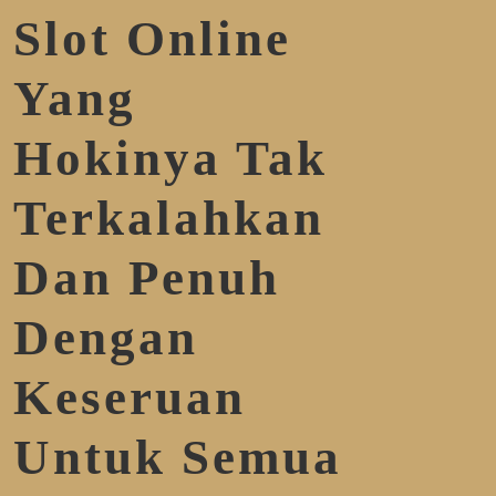
Slot Online
Yang
Hokinya Tak
Terkalahkan
Dan Penuh
Dengan
Keseruan
Untuk Semua