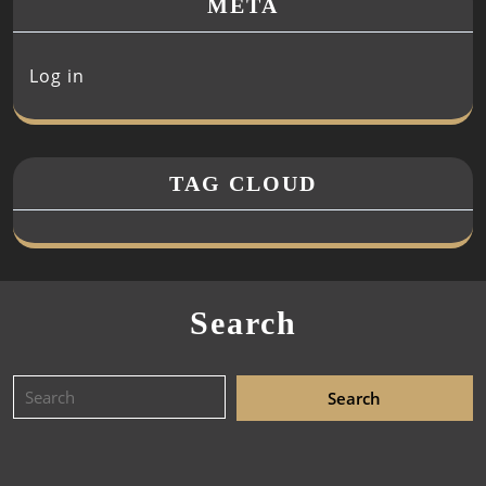
META
Log in
TAG CLOUD
Search