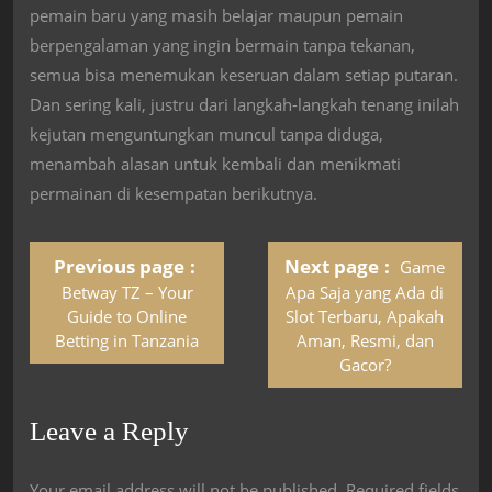
pemain baru yang masih belajar maupun pemain
berpengalaman yang ingin bermain tanpa tekanan,
semua bisa menemukan keseruan dalam setiap putaran.
Dan sering kali, justru dari langkah-langkah tenang inilah
kejutan menguntungkan muncul tanpa diduga,
menambah alasan untuk kembali dan menikmati
permainan di kesempatan berikutnya.
Previous page
Next page
Game
Betway TZ – Your
Apa Saja yang Ada di
Guide to Online
Slot Terbaru, Apakah
Betting in Tanzania
Aman, Resmi, dan
Gacor?
Leave a Reply
Your email address will not be published.
Required fields