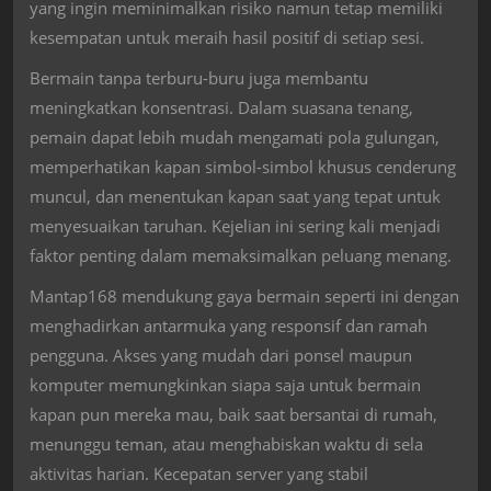
yang ingin meminimalkan risiko namun tetap memiliki
kesempatan untuk meraih hasil positif di setiap sesi.
Bermain tanpa terburu-buru juga membantu
meningkatkan konsentrasi. Dalam suasana tenang,
pemain dapat lebih mudah mengamati pola gulungan,
memperhatikan kapan simbol-simbol khusus cenderung
muncul, dan menentukan kapan saat yang tepat untuk
menyesuaikan taruhan. Kejelian ini sering kali menjadi
faktor penting dalam memaksimalkan peluang menang.
Mantap168 mendukung gaya bermain seperti ini dengan
menghadirkan antarmuka yang responsif dan ramah
pengguna. Akses yang mudah dari ponsel maupun
komputer memungkinkan siapa saja untuk bermain
kapan pun mereka mau, baik saat bersantai di rumah,
menunggu teman, atau menghabiskan waktu di sela
aktivitas harian. Kecepatan server yang stabil