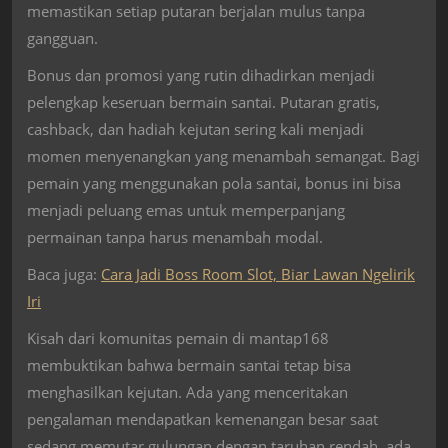
memastikan setiap putaran berjalan mulus tanpa
gangguan.
Bonus dan promosi yang rutin dihadirkan menjadi
pelengkap keseruan bermain santai. Putaran gratis,
cashback, dan hadiah kejutan sering kali menjadi
momen menyenangkan yang menambah semangat. Bagi
pemain yang menggunakan pola santai, bonus ini bisa
menjadi peluang emas untuk memperpanjang
permainan tanpa harus menambah modal.
Baca juga:
Cara Jadi Boss Room Slot, Biar Lawan Ngelirik
Iri
Kisah dari komunitas pemain di mantap168
membuktikan bahwa bermain santai tetap bisa
menghasilkan kejutan. Ada yang menceritakan
pengalaman mendapatkan kemenangan besar saat
sedang memutar gulungan dengan taruhan rendah, ada