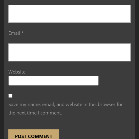
Email
*
Website
Save my name, email, and website in this browser for
the next time I comment.