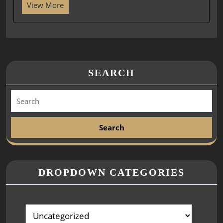
View More
SEARCH
DROPDOWN CATEGORIES