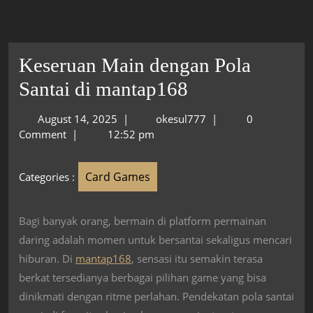
Keseruan Main dengan Pola
Santai di mantap168
August 14, 2025
|
okesul777
|
0
Comment
|
12:52 pm
Card Games
Categories :
Bagi banyak orang, bermain di platform permainan
daring adalah momen untuk bersantai sekaligus mencari
hiburan. Di
mantap168
, sensasi itu semakin terasa
berkat tersedianya berbagai pilihan game yang bisa
dinikmati dengan ritme perlahan. Pendekatan pola santai