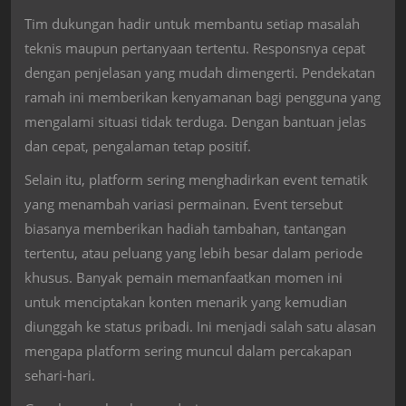
Tim dukungan hadir untuk membantu setiap masalah
teknis maupun pertanyaan tertentu. Responsnya cepat
dengan penjelasan yang mudah dimengerti. Pendekatan
ramah ini memberikan kenyamanan bagi pengguna yang
mengalami situasi tidak terduga. Dengan bantuan jelas
dan cepat, pengalaman tetap positif.
Selain itu, platform sering menghadirkan event tematik
yang menambah variasi permainan. Event tersebut
biasanya memberikan hadiah tambahan, tantangan
tertentu, atau peluang yang lebih besar dalam periode
khusus. Banyak pemain memanfaatkan momen ini
untuk menciptakan konten menarik yang kemudian
diunggah ke status pribadi. Ini menjadi salah satu alasan
mengapa platform sering muncul dalam percakapan
sehari-hari.