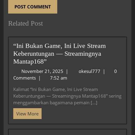
Related Post
“Ini Bukan Game, Ini Live Stream
Keberuntungan — Streamingnya
Mantap168”
November 21, 2025
|
okesul777
|
0
Comments
|
7:52 am
Kalimat “Ini Bukan Game, Ini Live Stream
Keberuntungan — Streamingnya Mantap168” sering
menggambarkan bagaimana pemain [...]
View More