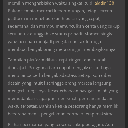
memilih menghabiskan waktu singkat itu di
aladin138
.
Bukan semata mencari keberuntungan, tetapi karena
platform ini menghadirkan hiburan yang cepat,
sederhana, dan mampu memunculkan cerita yang cukup
seru untuk diunggah ke status pribadi. Momen singkat
yang berubah menjadi pengalaman tak terduga
membuat banyak orang merasa ingin membagikannya.
Tampilan platform dibuat rapi, ringan, dan mudah
dipelajari. Pengguna baru dapat mengakses berbagai
menu tanpa perlu banyak adaptasi. Setiap ikon diberi
desain yang intuitif sehingga orang merasa langsung
mengerti fungsinya. Kesederhanaan navigasi inilah yang
memudahkan siapa pun menikmati permainan dalam
waktu terbatas. Bahkan ketika seseorang hanya memiliki
beberapa menit, pengalaman bermain tetap maksimal.
Pilihan permainan yang tersedia cukup beragam. Ada