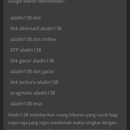
Google search rekomendasi :
aladin138 slot
link alternatif aladin138
aladin138 slot online
RTP aladin138
link gacor aladin138
aladin138 slot gacor
link terbaru aladin138
pragmatic aladin138
aladin138 zeus
Aladin138 memberikan ruang hiburan yang cocok bagi
siapa saja yang ingin menikmati waktu singkat dengan