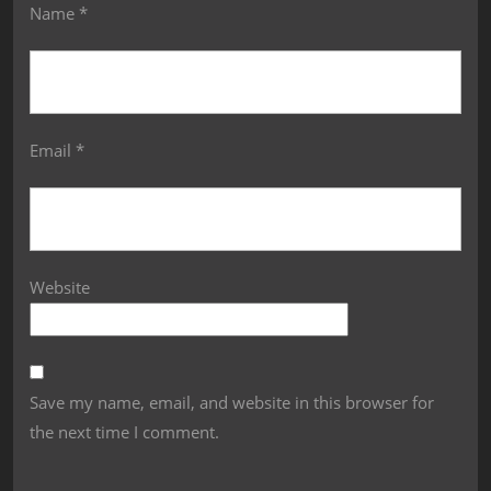
Name
*
Email
*
Website
Save my name, email, and website in this browser for
the next time I comment.