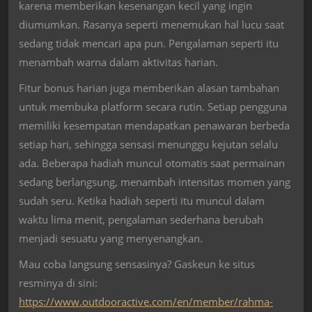
karena memberikan kesenangan kecil yang ingin
diumumkan. Rasanya seperti menemukan hal lucu saat
sedang tidak mencari apa pun. Pengalaman seperti itu
menambah warna dalam aktivitas harian.
Fitur bonus harian juga memberikan alasan tambahan
untuk membuka platform secara rutin. Setiap pengguna
memiliki kesempatan mendapatkan penawaran berbeda
setiap hari, sehingga sensasi menunggu kejutan selalu
ada. Beberapa hadiah muncul otomatis saat permainan
sedang berlangsung, menambah intensitas momen yang
sudah seru. Ketika hadiah seperti itu muncul dalam
waktu lima menit, pengalaman sederhana berubah
menjadi sesuatu yang menyenangkan.
Mau coba langsung sensasinya? Gaskeun ke situs
resminya di sini:
https://www.outdooractive.com/en/member/rahma-