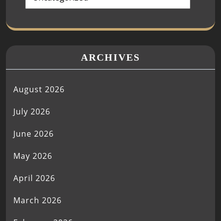
ARCHIVES
August 2026
July 2026
June 2026
May 2026
April 2026
March 2026