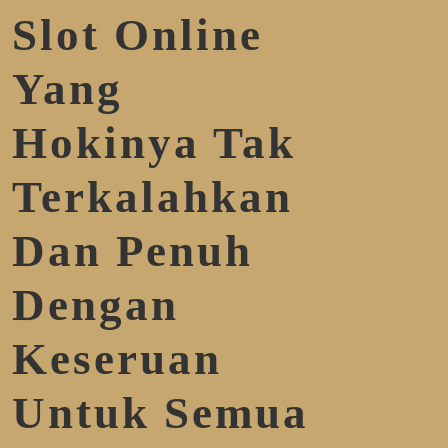
Slot Online
Yang
Hokinya Tak
Terkalahkan
Dan Penuh
Dengan
Keseruan
Untuk Semua