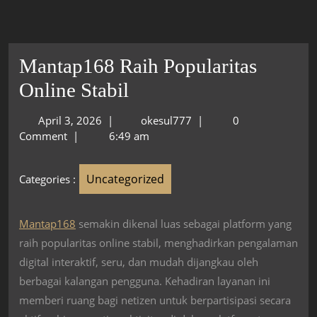
Mantap168 Raih Popularitas
Online Stabil
April 3, 2026
|
okesul777
|
0
Comment
|
6:49 am
Uncategorized
Categories :
Mantap168
semakin dikenal luas sebagai platform yang
raih popularitas online stabil, menghadirkan pengalaman
digital interaktif, seru, dan mudah dijangkau oleh
berbagai kalangan pengguna. Kehadiran layanan ini
memberi ruang bagi netizen untuk berpartisipasi secara