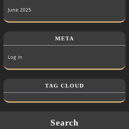
June 2025
META
Log in
TAG CLOUD
Search