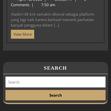
Comments
|
7:50 am
Aladin138 kini semakin dikenal sebagai platform
yang lagi naik karena berhasil menarik perhatian
banyak pengguna dalam [...]
View More
SEARCH