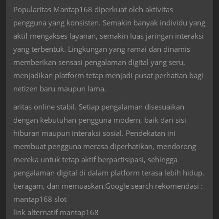
Popularitas Mantap168 diperkuat oleh aktivitas
pengguna yang konsisten. Semakin banyak individu yang
aktif mengakses layanan, semakin luas jaringan interaksi
yang terbentuk. Lingkungan yang ramai dan dinamis
memberikan sensasi pengalaman digital yang seru,
menjadikan platform tetap menjadi pusat perhatian bagi
netizen baru maupun lama.
aritas online stabil. Setiap pengalaman disesuaikan
dengan kebutuhan pengguna modern, baik dari sisi
hiburan maupun interaksi sosial. Pendekatan ini
membuat pengguna merasa diperhatikan, mendorong
mereka untuk tetap aktif berpartisipasi, sehingga
pengalaman digital di dalam platform terasa lebih hidup,
beragam, dan memuaskan.Google search rekomendasi :
mantap168 slot
link alternatif mantap168