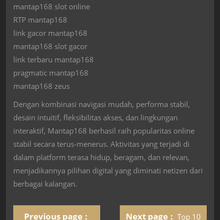
mantap168 slot online
RTP mantap168
link gacor mantap168
mantap168 slot gacor
link terbaru mantap168
pragmatic mantap168
mantap168 zeus
Dengan kombinasi navigasi mudah, performa stabil,
desain intuitif, fleksibilitas akses, dan lingkungan
interaktif, Mantap168 berhasil raih popularitas online
stabil secara terus-menerus. Aktivitas yang terjadi di
dalam platform terasa hidup, beragam, dan relevan,
menjadikannya pilihan digital yang diminati netizen dari
berbagai kalangan.
Previous page
Next page
Top 10