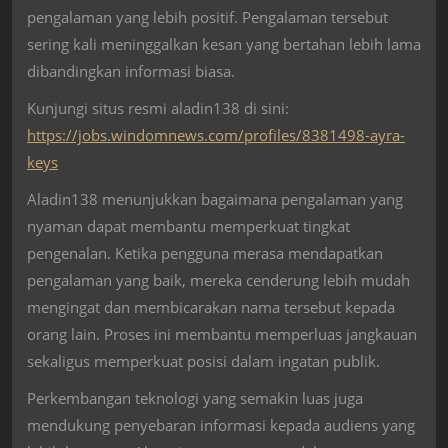
pengalaman yang lebih positif. Pengalaman tersebut
sering kali meninggalkan kesan yang bertahan lebih lama
dibandingkan informasi biasa.
Kunjungi situs resmi aladin138 di sini:
https://jobs.windomnews.com/profiles/8381498-ayra-
keys
Aladin138 menunjukkan bagaimana pengalaman yang
nyaman dapat membantu memperkuat tingkat
pengenalan. Ketika pengguna merasa mendapatkan
pengalaman yang baik, mereka cenderung lebih mudah
mengingat dan membicarakan nama tersebut kepada
orang lain. Proses ini membantu memperluas jangkauan
sekaligus memperkuat posisi dalam ingatan publik.
Perkembangan teknologi yang semakin luas juga
mendukung penyebaran informasi kepada audiens yang