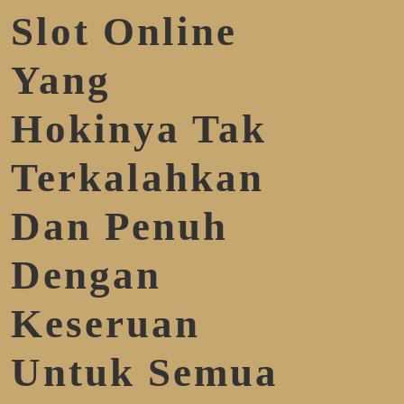
Slot Online
Yang
Hokinya Tak
Terkalahkan
Dan Penuh
Dengan
Keseruan
Untuk Semua