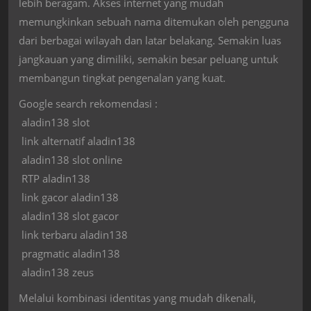
lebih beragam. Akses internet yang mudah
memungkinkan sebuah nama ditemukan oleh pengguna
dari berbagai wilayah dan latar belakang. Semakin luas
jangkauan yang dimiliki, semakin besar peluang untuk
membangun tingkat pengenalan yang kuat.
Google search rekomendasi :
aladin138 slot
link alternatif aladin138
aladin138 slot online
RTP aladin138
link gacor aladin138
aladin138 slot gacor
link terbaru aladin138
pragmatic aladin138
aladin138 zeus
Melalui kombinasi identitas yang mudah dikenali,