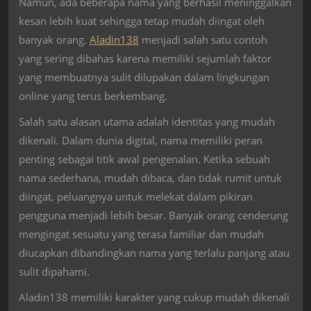
Namun, ada beberapa nama yang berhasil meninggalkan
kesan lebih kuat sehingga tetap mudah diingat oleh
banyak orang.
Aladin138
menjadi salah satu contoh
yang sering dibahas karena memiliki sejumlah faktor
yang membuatnya sulit dilupakan dalam lingkungan
online yang terus berkembang.
Salah satu alasan utama adalah identitas yang mudah
dikenali. Dalam dunia digital, nama memiliki peran
penting sebagai titik awal pengenalan. Ketika sebuah
nama sederhana, mudah dibaca, dan tidak rumit untuk
diingat, peluangnya untuk melekat dalam pikiran
pengguna menjadi lebih besar. Banyak orang cenderung
mengingat sesuatu yang terasa familiar dan mudah
diucapkan dibandingkan nama yang terlalu panjang atau
sulit dipahami.
Aladin138 memiliki karakter yang cukup mudah dikenali