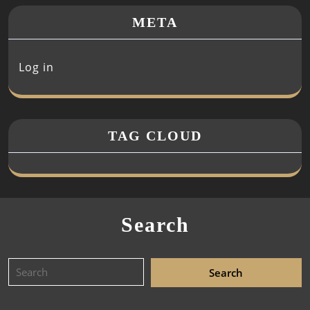
META
Log in
TAG CLOUD
Search