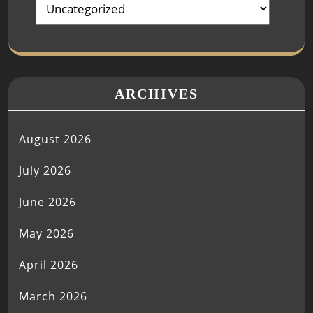
ARCHIVES
August 2026
July 2026
June 2026
May 2026
April 2026
March 2026