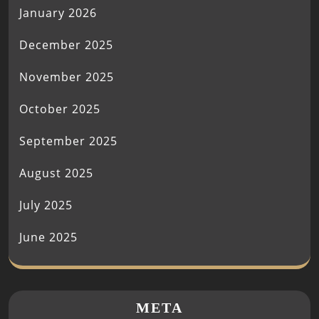
January 2026
December 2025
November 2025
October 2025
September 2025
August 2025
July 2025
June 2025
META