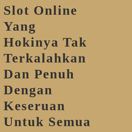
Slot Online
Yang
Hokinya Tak
Terkalahkan
Dan Penuh
Dengan
Keseruan
Untuk Semua