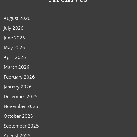
August 2026
July 2026
June 2026
May 2026
April 2026
March 2026
February 2026
January 2026
December 2025
November 2025
October 2025
September 2025
August 2025