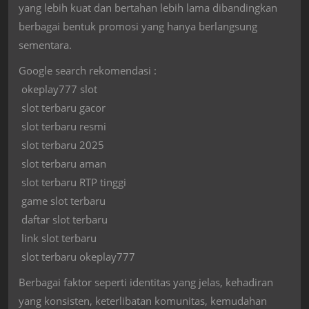
yang lebih kuat dan bertahan lebih lama dibandingkan
berbagai bentuk promosi yang hanya berlangsung
sementara.
Google search rekomendasi :
okeplay777 slot
slot terbaru gacor
slot terbaru resmi
slot terbaru 2025
slot terbaru aman
slot terbaru RTP tinggi
game slot terbaru
daftar slot terbaru
link slot terbaru
slot terbaru okeplay777
Berbagai faktor seperti identitas yang jelas, kehadiran
yang konsisten, keterlibatan komunitas, kemudahan