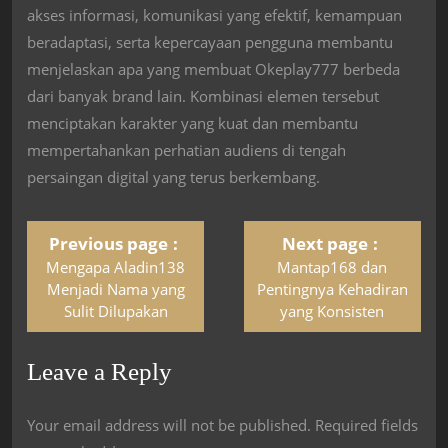
akses informasi, komunikasi yang efektif, kemampuan
beradaptasi, serta kepercayaan pengguna membantu
menjelaskan apa yang membuat Okeplay777 berbeda
dari banyak brand lain. Kombinasi elemen tersebut
menciptakan karakter yang kuat dan membantu
mempertahankan perhatian audiens di tengah
persaingan digital yang terus berkembang.
Previous page
Next page
Mengapa Aladin138
Mantap168 dan
Menjadi Nama yang
Pentingnya Kehadiran
Sulit Dilupakan
yang Konsisten
Leave a Reply
Your email address will not be published.
Required fields