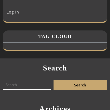
Log in
TAG CLOUD
Search
Archives