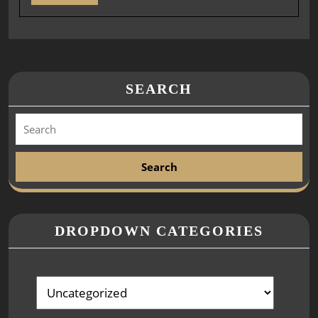
SEARCH
DROPDOWN CATEGORIES