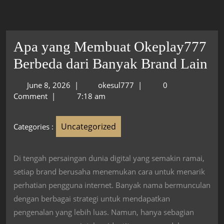
Apa yang Membuat Okeplay777
Berbeda dari Banyak Brand Lain
June 8, 2026
|
okesul777
|
0
Comment
|
7:18 am
Uncategorized
Categories :
Di tengah persaingan dunia digital yang semakin ramai,
setiap brand berusaha menemukan cara untuk menarik
perhatian pengguna internet. Banyak nama bermunculan
dengan berbagai strategi untuk mendapatkan
pengenalan yang lebih luas. Namun, hanya sebagian