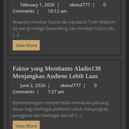
February 1, 2026
|
okesul777
|
0
Comments
|
10:12 am
Waarom Amobet Casino de Aandacht Trekt Welkom
bij een grondige bespreking van Amobet Casino NL,
[...]
View More
Faktor yang Membantu Aladin138
Menjangkau Audiens Lebih Luas
June 2, 2026
|
okesul777
|
0
Comments
|
7:27 am
Perkembangan internet telah membuka peluang
besar bagi berbagai platform untuk menjangkau
pengguna dari berbagai daerah [...]
View More