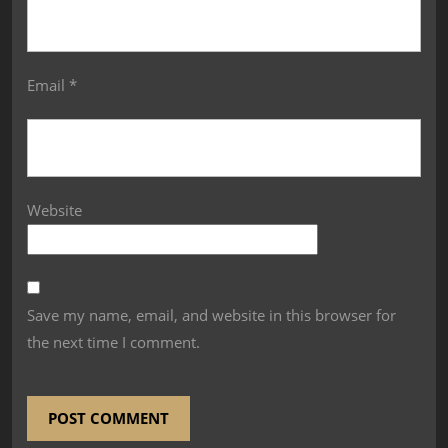
Email
*
Website
Save my name, email, and website in this browser for
the next time I comment.