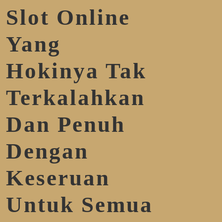
Slot Online
Yang
Hokinya Tak
Terkalahkan
Dan Penuh
Dengan
Keseruan
Untuk Semua