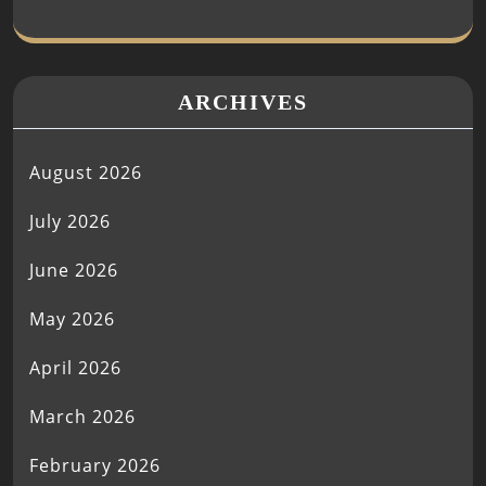
ARCHIVES
August 2026
July 2026
June 2026
May 2026
April 2026
March 2026
February 2026