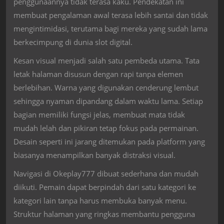
penggunaannya tidak terasa kaku. Pendekatan ini
membuat pengalaman awal terasa lebih santai dan tidak
mengintimidasi, terutama bagi mereka yang sudah lama
berkecimpung di dunia slot digital.
Kesan visual menjadi salah satu pembeda utama. Tata
letak halaman disusun dengan rapi tanpa elemen
berlebihan. Warna yang digunakan cenderung lembut
sehingga nyaman dipandang dalam waktu lama. Setiap
bagian memiliki fungsi jelas, membuat mata tidak
mudah lelah dan pikiran tetap fokus pada permainan.
Desain seperti ini jarang ditemukan pada platform yang
biasanya menampilkan banyak distraksi visual.
Navigasi di Okeplay777 dibuat sederhana dan mudah
diikuti. Pemain dapat berpindah dari satu kategori ke
kategori lain tanpa harus membuka banyak menu.
Struktur halaman yang ringkas membantu pengguna