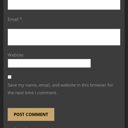
Email
*
Website
Save my name, email, and website in this browser for
the next time I comment.