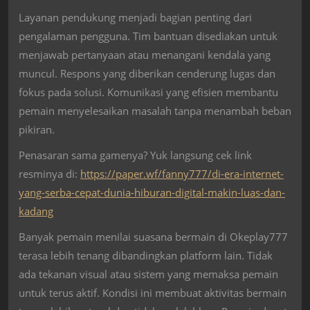
Layanan pendukung menjadi bagian penting dari
pengalaman pengguna. Tim bantuan disediakan untuk
menjawab pertanyaan atau menangani kendala yang
muncul. Respons yang diberikan cenderung lugas dan
fokus pada solusi. Komunikasi yang efisien membantu
pemain menyelesaikan masalah tanpa menambah beban
pikiran.
Penasaran sama gamenya? Yuk langsung cek link
resminya di:
https://paper.wf/fanny777/di-era-internet-
yang-serba-cepat-dunia-hiburan-digital-makin-luas-dan-
kadang
Banyak pemain menilai suasana bermain di Okeplay777
terasa lebih tenang dibandingkan platform lain. Tidak
ada tekanan visual atau sistem yang memaksa pemain
untuk terus aktif. Kondisi ini membuat aktivitas bermain