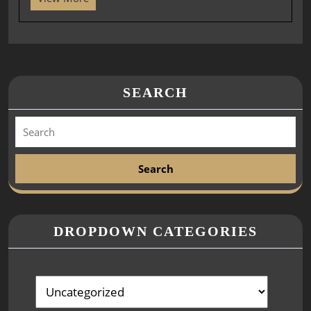
SEARCH
DROPDOWN CATEGORIES