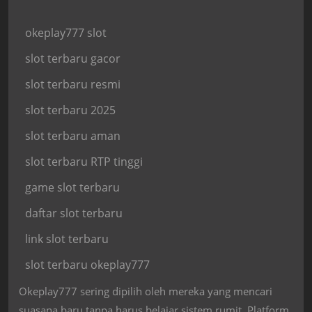
okeplay777 slot
slot terbaru gacor
slot terbaru resmi
slot terbaru 2025
slot terbaru aman
slot terbaru RTP tinggi
game slot terbaru
daftar slot terbaru
link slot terbaru
slot terbaru okeplay777
Okeplay777 sering dipilih oleh mereka yang mencari
suasana baru tanpa harus belajar sistem rumit. Platform