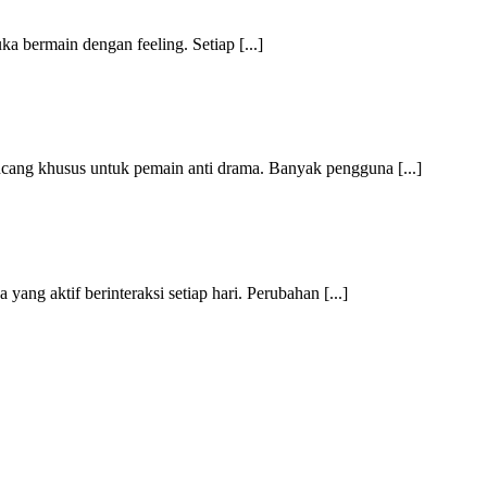
a bermain dengan feeling. Setiap [...]
cang khusus untuk pemain anti drama. Banyak pengguna [...]
ang aktif berinteraksi setiap hari. Perubahan [...]