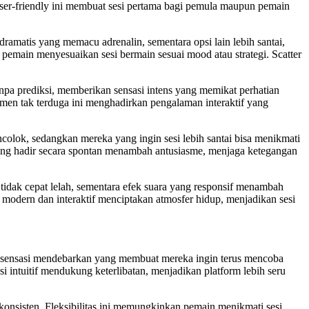
 user-friendly ini membuat sesi pertama bagi pemula maupun pemain
amatis yang memacu adrenalin, sementara opsi lain lebih santai,
 pemain menyesuaikan sesi bermain sesuai mood atau strategi. Scatter
npa prediksi, memberikan sensasi intens yang memikat perhatian
en tak terduga ini menghadirkan pengalaman interaktif yang
olok, sedangkan mereka yang ingin sesi lebih santai bisa menikmati
 yang hadir secara spontan menambah antusiasme, menjaga ketegangan
tidak cepat lelah, sementara efek suara yang responsif menambah
 modern dan interaktif menciptakan atmosfer hidup, menjadikan sesi
n sensasi mendebarkan yang membuat mereka ingin terus mencoba
intuitif mendukung keterlibatan, menjadikan platform lebih seru
onsisten. Fleksibilitas ini memungkinkan pemain menikmati sesi