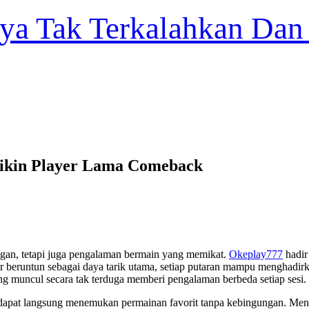
nya Tak Terkalahkan Da
Bikin Player Lama Comeback
tungan, tetapi juga pengalaman bermain yang memikat.
Okeplay777
hadir
er beruntun sebagai daya tarik utama, setiap putaran mampu menghadi
ang muncul secara tak terduga memberi pengalaman berbeda setiap sesi.
apat langsung menemukan permainan favorit tanpa kebingungan. Menu t