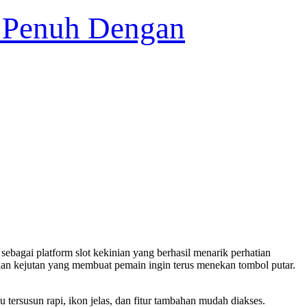
n Penuh Dengan
 sebagai platform slot kekinian yang berhasil menarik perhatian
rkan kejutan yang membuat pemain ingin terus menekan tombol putar.
ersusun rapi, ikon jelas, dan fitur tambahan mudah diakses.