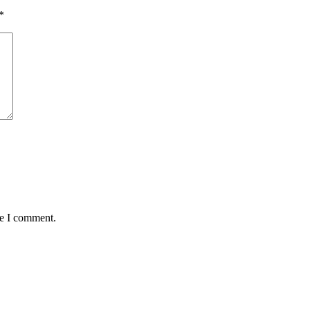
*
me I comment.