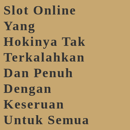
Slot Online
Yang
Hokinya Tak
Terkalahkan
Dan Penuh
Dengan
Keseruan
Untuk Semua