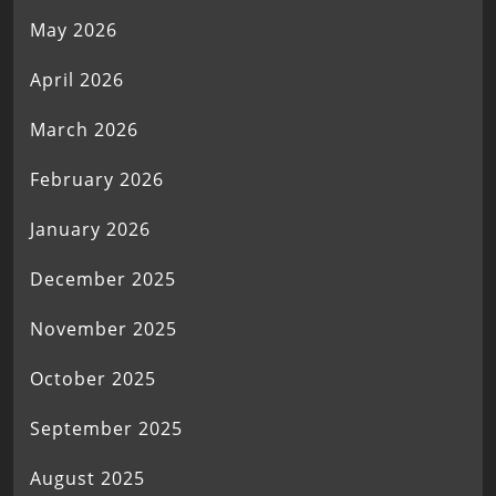
May 2026
April 2026
March 2026
February 2026
January 2026
December 2025
November 2025
October 2025
September 2025
August 2025