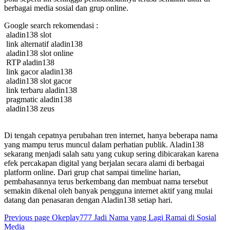
berbagai media sosial dan grup online.
Google search rekomendasi :
aladin138 slot
link alternatif aladin138
aladin138 slot online
RTP aladin138
link gacor aladin138
aladin138 slot gacor
link terbaru aladin138
pragmatic aladin138
aladin138 zeus
Di tengah cepatnya perubahan tren internet, hanya beberapa nama
yang mampu terus muncul dalam perhatian publik. Aladin138
sekarang menjadi salah satu yang cukup sering dibicarakan karena
efek percakapan digital yang berjalan secara alami di berbagai
platform online. Dari grup chat sampai timeline harian,
pembahasannya terus berkembang dan membuat nama tersebut
semakin dikenal oleh banyak pengguna internet aktif yang mulai
datang dan penasaran dengan Aladin138 setiap hari.
Post
Older
Previous page
Okeplay777 Jadi Nama yang Lagi Ramai di Sosial
Posts
Media