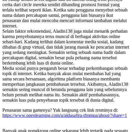
cerita dari circle mereka sendiri dibanding promosi formal yang
terlalu terlihat seperti iklan. Ketika satu pengguna menyebut sebuah
nama dalam percakapan santai, pengguna lain biasanya ikut
penasaran dan mulai mencoba mencari informasi tambahan melalui
internet.
Selain faktor rekomendasi, Aladin138 juga mulai menarik perhatian
karena penyebutannya terus muncul di berbagai aktivitas online
sehari-hari. Kadang terlihat dalam komentar media sosial, kadang
dibahas di grup virtual, dan tidak jarang masuk ke pencarian internet
yang sedang meningkat. Semakin sering sebuah nama hadir dalam
percakapan digital, semakin besar pula peluang nama tersebut
berkembang lebih luas di dunia online.
Media sosial punya pengaruh besar terhadap perkembangan sebuah
topik di internet. Ketika banyak akun mulai membahas hal yang
sama secara bersamaan, algoritma platform biasanya membantu
memperluas jangkauan pembahasan tersebut. Akibatnya, Aladin138
semakin sering muncul di beranda pengguna lain yang sebelumnya
belum pernah melihat nama itu. Semakin aktif pembahasannya,
semakin luas pula penyebaran topik tersebut di dunia digital.
Penasaran sama gamenya? Yuk langsung cek link resminya di:
https://www.openlearning.com/u/aldasafira-tfmmna/about/?share=1
Banyak anak nongkrong online sekarang lebih tertarik pada sesuatu