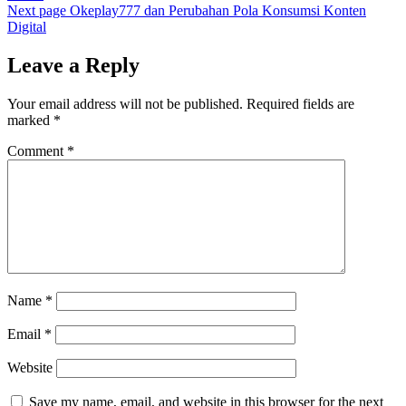
navigation
Newer
Next page
Okeplay777 dan Perubahan Pola Konsumsi Konten
Posts
Digital
Leave a Reply
Your email address will not be published.
Required fields are
marked
*
Comment
*
Name
*
Email
*
Website
Save my name, email, and website in this browser for the next