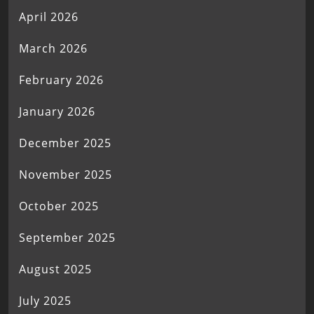
April 2026
March 2026
February 2026
January 2026
December 2025
November 2025
October 2025
September 2025
August 2025
July 2025