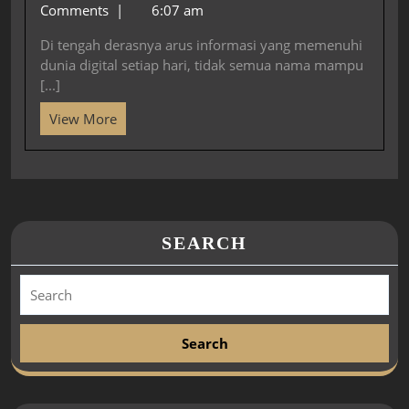
Comments
|
6:07 am
Di tengah derasnya arus informasi yang memenuhi
dunia digital setiap hari, tidak semua nama mampu
[...]
View More
SEARCH