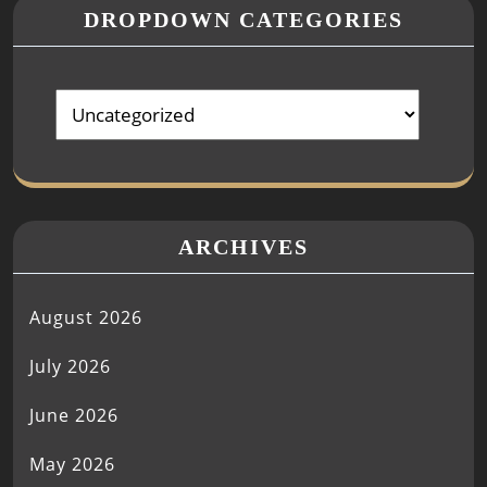
DROPDOWN CATEGORIES
ARCHIVES
August 2026
July 2026
June 2026
May 2026