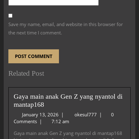
Save my name, email, and website in this browser for
the next time I comment.
Related Post
Gaya main anak Gen Z yang nyantol di
mantap168
January 13, 2026
|
okesul777
|
0
Comments
|
7:12 am
Gaya main anak Gen Z yang nyantol di mantap168