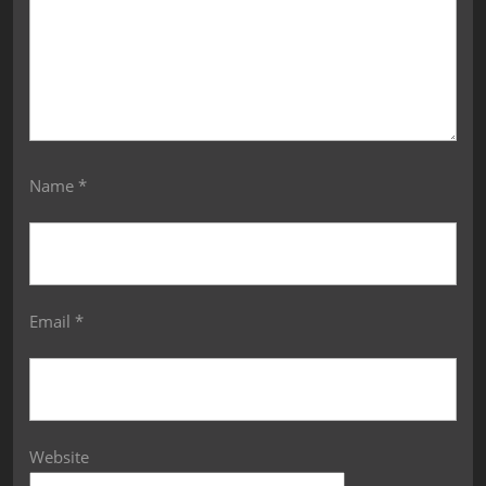
Name
*
Email
*
Website