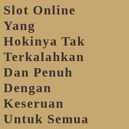
Slot Online
Yang
Hokinya Tak
Terkalahkan
Dan Penuh
Dengan
Keseruan
Untuk Semua