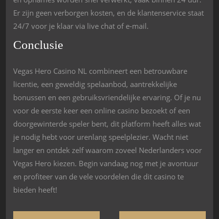
Er zijn geen verborgen kosten, en de klantenservice staat
24/7 voor je klaar via live chat of e-mail.
Conclusie
Vegas Hero Casino NL combineert een betrouwbare
licentie, een geweldig spelaanbod, aantrekkelijke
bonussen en een gebruiksvriendelijke ervaring. Of je nu
voor de eerste keer een online casino bezoekt of een
doorgewinterde speler bent, dit platform heeft alles wat
je nodig hebt voor urenlang speelplezier. Wacht niet
langer en ontdek zelf waarom zoveel Nederlanders voor
Vegas Hero kiezen. Begin vandaag nog met je avontuur
en profiteer van de vele voordelen die dit casino te
bieden heeft!