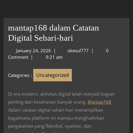
mantap168 dalam Catatan
Digital Sehari-hari
January 24, 2026
|
okesul777
|
0
Comment
|
9:21 am
Uncategorized
Categories :
Di era modern, aktivitas digital telah menjadi bagian
penting dari keseharian banyak orang.
Mantap168
dalam catatan digital sehari-hari menampilkan
bagaimana platform ini mampu menghadirkan
pengalaman yang fleksibel, nyaman, dan