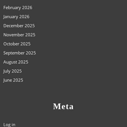
February 2026
January 2026
December 2025
November 2025
October 2025
September 2025
August 2025
July 2025
June 2025
Meta
Log in