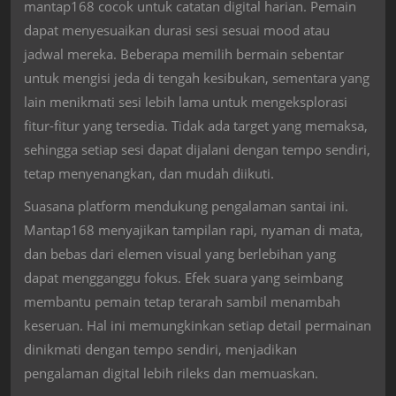
mantap168 cocok untuk catatan digital harian. Pemain
dapat menyesuaikan durasi sesi sesuai mood atau
jadwal mereka. Beberapa memilih bermain sebentar
untuk mengisi jeda di tengah kesibukan, sementara yang
lain menikmati sesi lebih lama untuk mengeksplorasi
fitur-fitur yang tersedia. Tidak ada target yang memaksa,
sehingga setiap sesi dapat dijalani dengan tempo sendiri,
tetap menyenangkan, dan mudah diikuti.
Suasana platform mendukung pengalaman santai ini.
Mantap168 menyajikan tampilan rapi, nyaman di mata,
dan bebas dari elemen visual yang berlebihan yang
dapat mengganggu fokus. Efek suara yang seimbang
membantu pemain tetap terarah sambil menambah
keseruan. Hal ini memungkinkan setiap detail permainan
dinikmati dengan tempo sendiri, menjadikan
pengalaman digital lebih rileks dan memuaskan.