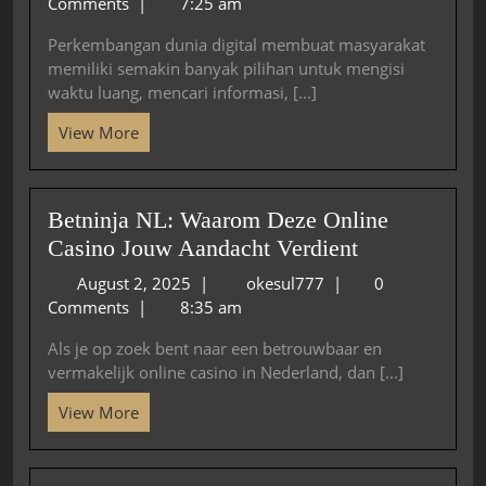
Comments
|
7:25 am
Perkembangan dunia digital membuat masyarakat
memiliki semakin banyak pilihan untuk mengisi
waktu luang, mencari informasi, [...]
View More
Betninja NL: Waarom Deze Online
Casino Jouw Aandacht Verdient
August 2, 2025
|
okesul777
|
0
Comments
|
8:35 am
Als je op zoek bent naar een betrouwbaar en
vermakelijk online casino in Nederland, dan [...]
View More