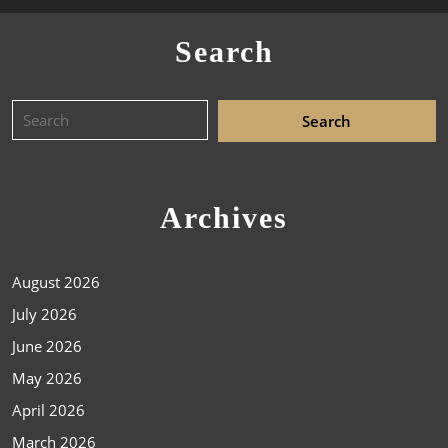
Search
Archives
August 2026
July 2026
June 2026
May 2026
April 2026
March 2026