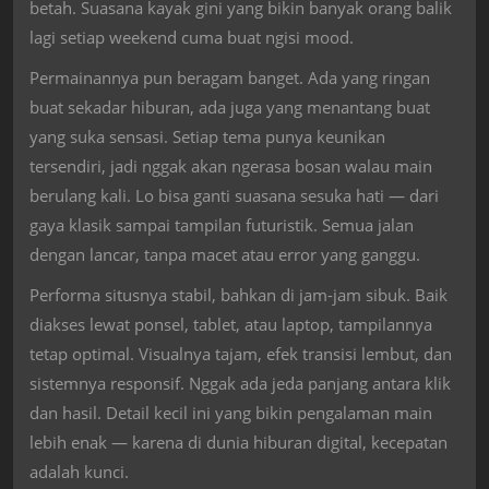
betah. Suasana kayak gini yang bikin banyak orang balik
lagi setiap weekend cuma buat ngisi mood.
Permainannya pun beragam banget. Ada yang ringan
buat sekadar hiburan, ada juga yang menantang buat
yang suka sensasi. Setiap tema punya keunikan
tersendiri, jadi nggak akan ngerasa bosan walau main
berulang kali. Lo bisa ganti suasana sesuka hati — dari
gaya klasik sampai tampilan futuristik. Semua jalan
dengan lancar, tanpa macet atau error yang ganggu.
Performa situsnya stabil, bahkan di jam-jam sibuk. Baik
diakses lewat ponsel, tablet, atau laptop, tampilannya
tetap optimal. Visualnya tajam, efek transisi lembut, dan
sistemnya responsif. Nggak ada jeda panjang antara klik
dan hasil. Detail kecil ini yang bikin pengalaman main
lebih enak — karena di dunia hiburan digital, kecepatan
adalah kunci.