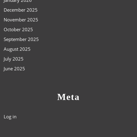
January 2026
December 2025
November 2025
October 2025
September 2025
August 2025
July 2025
June 2025
Meta
Log in