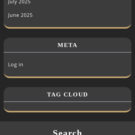
July 2025
June 2025
META
Log in
TAG CLOUD
Search