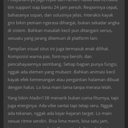
tim support siap bantu 24 jam penuh. Responnya cepat,
bahasanya sopan, dan solusinya jelas. Interaksi kayak
gini bikin pemain ngerasa dihargai, bukan sekadar angka
di sistem. Bahkan masalah kecil pun ditangani serius,
sesuatu yang jarang ditemuin di platform lain.
Tampilan visual situs ini juga termasuk enak dilihat.
Komposisi warna pas, font-nya bersih, dan
pencahayaannya seimbang. Setiap bagian punya fungsi,
nggak ada elemen yang mubazir. Bahkan animasi kecil
kayak efek kemenangan atau pergantian halaman dibuat
dengan halus. Lo bisa main lama tanpa merasa lelah.
Yang bikin Aladin138 menarik bukan cuma fiturnya, tapi
juga energinya. Ada vibe santai tapi tetap seru. Nggak
ada tekanan, nggak ada kejar-kejaran target. Lo main
sesuai ritme sendiri. Bisa lima menit, bisa satu jam,