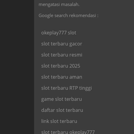
mengatasi masalah.
Google search rekomendasi :
okeplay777 slot
slot terbaru gacor
slot terbaru resmi
slot terbaru 2025
slot terbaru aman
slot terbaru RTP tinggi
game slot terbaru
daftar slot terbaru
link slot terbaru
slot terbaru okeplay777