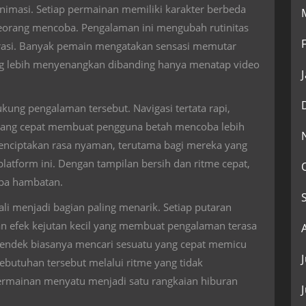
animasi. Setiap permainan memiliki karakter berbeda
seorang mencoba. Pengalaman ini mengubah rutinitas
rasi. Banyak pemain mengatakan sensasi memutar
g lebih menyenangkan dibanding hanya menatap video
ng pengalaman tersebut. Navigasi tertata rapi,
an yang cepat membuat pengguna betah mencoba lebih
menciptakan rasa nyaman, terutama bagi mereka yang
platform ini. Dengan tampilan bersih dan ritme cepat,
npa hambatan.
li menjadi bagian paling menarik. Setiap putaran
efek kejutan kecil yang membuat pengalaman terasa
pendek biasanya mencari sesuatu yang cepat memicu
butuhan tersebut melalui ritme yang tidak
permainan menyatu menjadi satu rangkaian hiburan