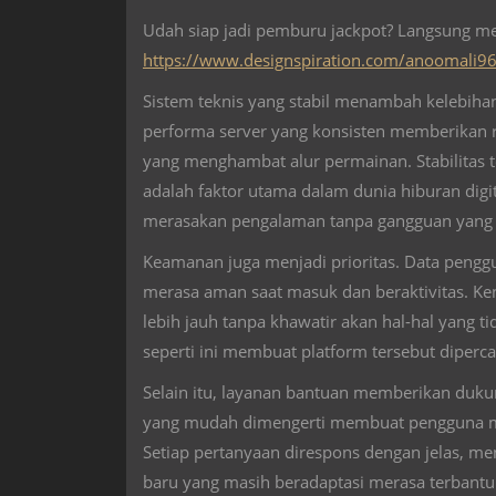
Udah siap jadi pemburu jackpot? Langsung m
https://www.designspiration.com/anoomali9
Sistem teknis yang stabil menambah kelebiha
performa server yang konsisten memberikan r
yang menghambat alur permainan. Stabilitas 
adalah faktor utama dalam dunia hiburan digi
merasakan pengalaman tanpa gangguan yang
Keamanan juga menjadi prioritas. Data penggu
merasa aman saat masuk dan beraktivitas. K
lebih jauh tanpa khawatir akan hal-hal yang t
seperti ini membuat platform tersebut diperc
Selain itu, layanan bantuan memberikan duku
yang mudah dimengerti membuat pengguna me
Setiap pertanyaan direspons dengan jelas, m
baru yang masih beradaptasi merasa terbantu