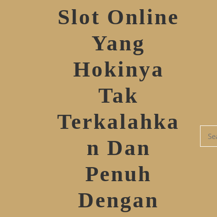
Slot Online
Yang
Hokinya
Tak
Terkalahka
n Dan
Penuh
Dengan