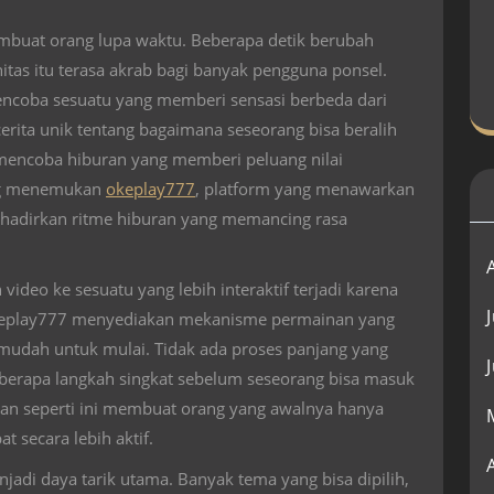
buat orang lupa waktu. Beberapa detik berubah
nitas itu terasa akrab bagi banyak pengguna ponsel.
ncoba sesuatu yang memberi sensasi berbeda dari
cerita unik tentang bagaimana seseorang bisa beralih
mencoba hiburan yang memberi peluang nilai
ang menemukan
okeplay777
, platform yang menawarkan
adirkan ritme hiburan yang memancing rasa
 video ke sesuatu yang lebih interaktif terjadi karena
Okeplay777 menyediakan mekanisme permainan yang
 mudah untuk mulai. Tidak ada proses panjang yang
erapa langkah singkat sebelum seseorang bisa masuk
an seperti ini membuat orang yang awalnya hanya
t secara lebih aktif.
jadi daya tarik utama. Banyak tema yang bisa dipilih,