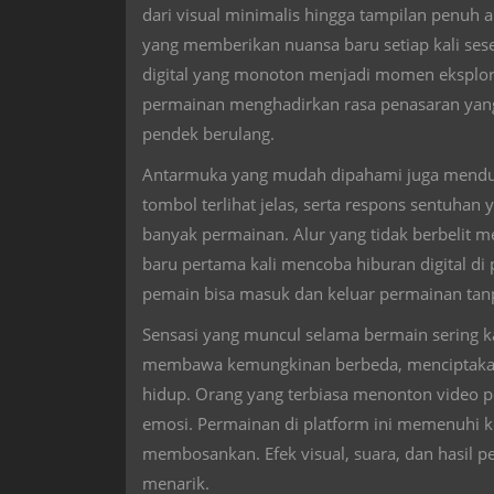
dari visual minimalis hingga tampilan penuh 
yang memberikan nuansa baru setiap kali se
digital yang monoton menjadi momen eksplo
permainan menghadirkan rasa penasaran yan
pendek berulang.
Antarmuka yang mudah dipahami juga menduku
tombol terlihat jelas, serta respons sentuh
banyak permainan. Alur yang tidak berbelit 
baru pertama kali mencoba hiburan digital di 
pemain bisa masuk dan keluar permainan ta
Sensasi yang muncul selama bermain sering ka
membawa kemungkinan berbeda, menciptakan 
hidup. Orang yang terbiasa menonton video 
emosi. Permainan di platform ini memenuhi ke
membosankan. Efek visual, suara, dan hasil 
menarik.