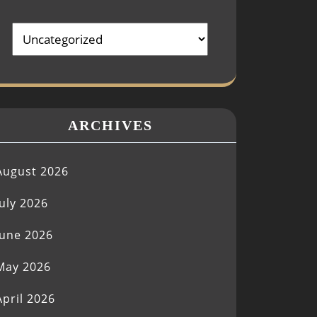
ARCHIVES
August 2026
July 2026
June 2026
May 2026
April 2026