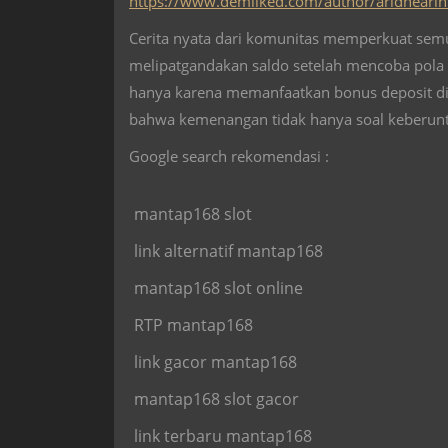
https://www.demilked.com/author/aridnearin
Cerita nyata dari komunitas memperkuat sem
melipatgandakan saldo setelah mencoba pola s
hanya karena memanfaatkan bonus deposit di
bahwa kemenangan tidak hanya soal keberuntun
Google search rekomendasi :
mantap168 slot
link alternatif mantap168
mantap168 slot online
RTP mantap168
link gacor mantap168
mantap168 slot gacor
link terbaru mantap168