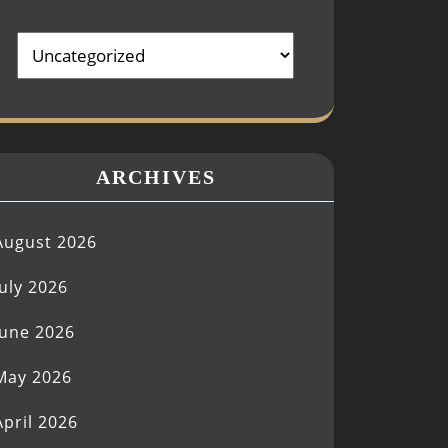
ARCHIVES
August 2026
July 2026
June 2026
May 2026
April 2026