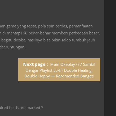
n game yang tepat, pola spin cerdas, pemanfaatan
sia di mantap168 benar-benar memberi perbedaan besar.
 begitu dicoba, hasilnya bisa bikin saldo tumbuh jauh
keberuntungan.
Next page
Main Okeplay777 Sambil
Dengar Playlist Lo-fi? Double Healing,
Double Happy — Recomended Banget!
ired fields are marked
*