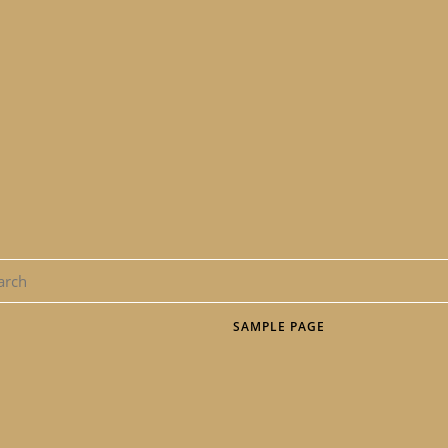
SAMPLE PAGE