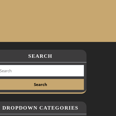
SEARCH
DROPDOWN CATEGORIES