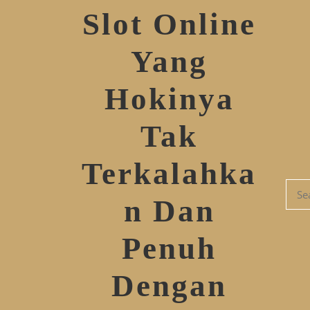
Slot Online
Yang
Hokinya
Tak
Terkalahka
n Dan
Penuh
Dengan