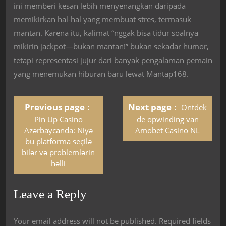
ini memberi kesan lebih menyenangkan daripada
memikirkan hal-hal yang membuat stres, termasuk
mantan. Karena itu, kalimat “nggak bisa tidur soalnya
mikirin jackpot—bukan mantan!” bukan sekadar humor,
tetapi representasi jujur dari banyak pengalaman pemain
yang menemukan hiburan baru lewat Mantap168.
Previous page
Next page
Ontdek
Pin Up Casino
de opwinding van
Azərbaycanda: Niyə
Amobet Casino NL
bu platforma seçilə
bilər və problemlərin
həlli
Leave a Reply
Your email address will not be published.
Required fields