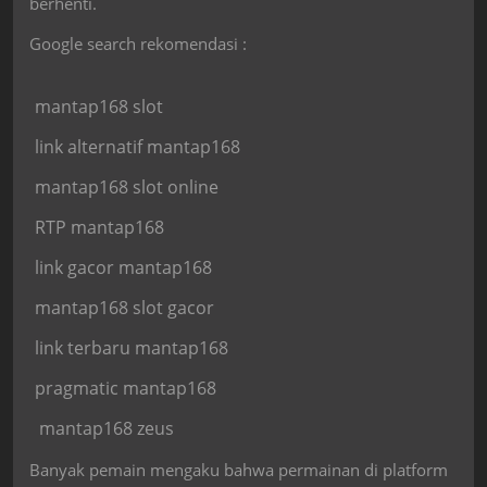
berhenti.
Google search rekomendasi :
mantap168 slot
link alternatif mantap168
mantap168 slot online
RTP mantap168
link gacor mantap168
mantap168 slot gacor
link terbaru mantap168
pragmatic mantap168
mantap168 zeus
Banyak pemain mengaku bahwa permainan di platform