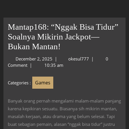
Mantap168: “Nggak Bisa Tidur”
Soalnya Mikirin Jackpot—
Bukan Mantan!
December 2, 2025
|
okesul777
|
0
Comment
|
10:35 am
Games
Categories :
Banyak orang pernah mengalami malam-malam panjang
karena kepikiran sesuatu. Biasanya sih mikirin mantan,
masalah kerjaan, atau drama yang belum selesai. Tapi
buat sebagian pemain, alasan “nggak bisa tidur” justru